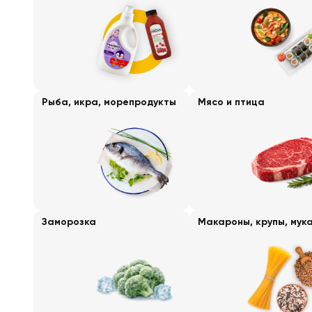
Рыба, икра, морепродукты
Мясо и птица
Заморозка
Макароны, крупы, мук