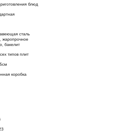
приготовления блюд
дартная
авеющая сталь
0, жаропрочное
о, бакелит
сех типов плит
,5см
онная коробка
й
23