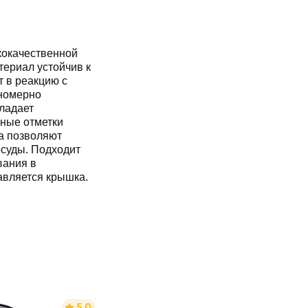
кокачественной
териал устойчив к
т в реакцию с
номерно
бладает
ные отметки
а позволяют
осуды. Подходит
вания в
авляется крышка.
5.0