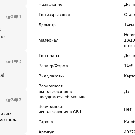
Назначение
Для 
Тип закрывания
Стан
2
1
Диаметр
14см
й,
Нерж
но.
Материал
18/1
стекл
Тип плиты
Для в
1
3
Размер/Формат
14х9
а!
Вид упаковки
Карт
Возможность
использования в
Да
посудомоечной машине
3
3
Возможность
Нет
использования в СВЧ
такие
смотрела
Страна
Кита
Артикул
4927