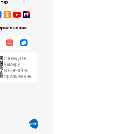
етях
приложение
Наведите
камеру
и скачайте
приложение