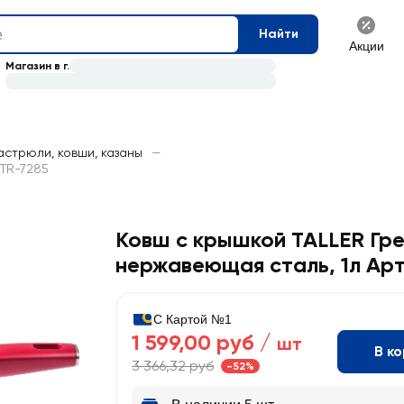
Найти
Акции
Магазин в г.
астрюли, ковши, казаны
—
 TR-7285
Ковш с крышкой TALLER Гр
нержавеющая сталь, 1л Арт
С Картой №1
1 599,00 руб /
шт
В к
3 366,32 руб
-52%