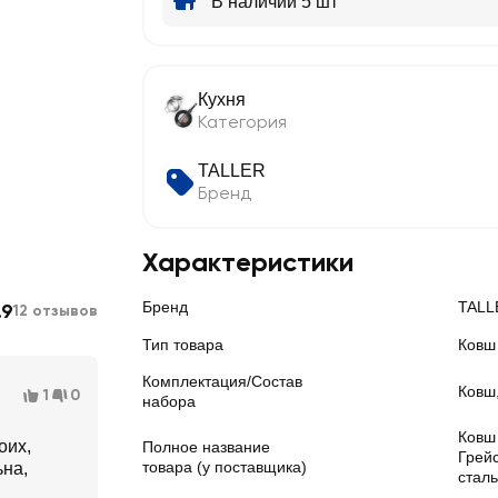
В наличии 5 шт
Кухня
Категория
TALLER
Бренд
Характеристики
Бренд
TALL
.9
12 отзывов
Тип товара
Ковш
Комплектация/Состав
Ковш
1
0
набора
Ковш
оих,
Полное название
Грей
товара (у поставщика)
ьна,
сталь