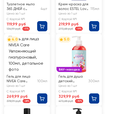
Туалетное мыло
Крем-краска для
365 ДНЕЙ с
4шт
волос ESTEL Love
115мл
антибактериальны
4/7 Мокко
Цена за 1 шт
Цена за 1 шт
м эффектом, 4x75г
С Картой №1
С Картой №1
119,99 руб
219,99 руб
134,99 руб
273,68 руб
-11%
-19%
4.0
5.0
ВАУ-находка
Гель для лица
Гель для душа
NIVEA Care
100мл
детский
300мл
Увлажняющий
LEVRANA
Цена за 1 шт
Цена за 1 шт
гиалуроновый
Малиновый
С Картой №1
С Картой №1
мармелад
269,99 руб
329,99 руб
378,99 руб
473,68 руб
-28%
-30%