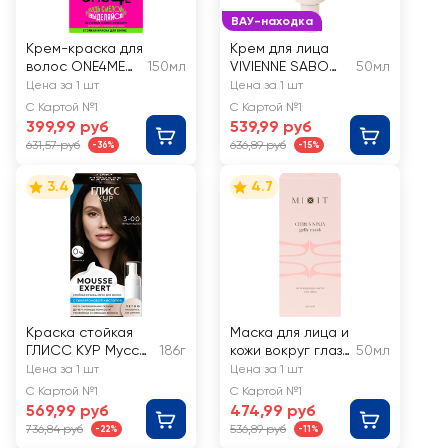
ВАУ-находка
Крем-краска для
Крем для лица
волос ONE4ME
150мл
VIVIENNE SABO
50мл
88 Дерзкий
Basic Luxury
Цена за 1 шт
Цена за 1 шт
красный
Увлажняющий,
С Картой №1
С Картой №1
для сияния кожи
399,99 руб
539,99 руб
631,57 руб
636,89 руб
-36%
-15%
3.4
4.7
Краска стойкая
Маска для лица и
ГЛИСС КУР Мусс
186г
кожи вокруг глаз
50мл
3-00 Черный
MIXIT Citrus ninja
Цена за 1 шт
Цена за 1 шт
каштан
gelly mask
С Картой №1
С Картой №1
противоотечная
569,99 руб
474,99 руб
736,84 руб
536,89 руб
-22%
-11%