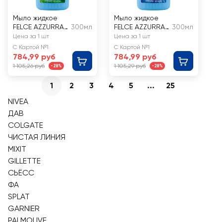
Мыло жидкое
Мыло жидкое
FELCE AZZURRA
300мл
FELCE AZZURRA
300мл
Антибактериаль
Классическое
Цена за 1 шт
Цена за 1 шт
ное Мята и
С Картой №1
С Картой №1
лайм
784,99 руб
784,99 руб
1 105,26 руб
1 105,29 руб
-28%
-28%
1
2
3
4
5
...
25
NIVEA
ДАВ
COLGATE
ЧИСТАЯ ЛИНИЯ
MIXIT
GILLETTE
СЬЁСС
ФА
SPLAT
GARNIER
PALMOLIVE