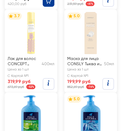
420,00 руб
231,59 руб
-61%
3.7
5.0
Лак для волос
Маска для лица
CONCEPT
400мл
CONSLY Тыква и
50мл
FUSION
семена чиа,
Цена за 1 шт
Цена за 1 шт
Экстрасильная
Обновляющая
С Картой №1
С Картой №1
фиксация
ночная
319,99 руб
199,99 руб
673,69 руб
852,69 руб
-52%
-76%
5.0