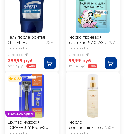
Гель после бритья
Маска тканевая
GILLETTE
75мл
для лица ЧИСТАЯ
19,7г
питающий,
ЛИНИЯ Идеальная
Цена за 1 шт
Цена за 1 шт
тонизирующий
кожа
С Картой №1
С Картой №1
399,99 руб
99,99 руб
671,57 руб
126,39 руб
-40%
-20%
4.0
ВАУ-находка
Бритва мужская
Масло
TOPBEAUTY Pro5+5
солнцезащитное
150мл
сменных кассет
для тела MIXIT
Цена за 1 шт
Цена за 1 шт