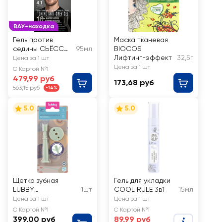
ВАУ-находка
Гель против
Маска тканевая
седины СЬЁСС
95мл
BIOCOS
Men тонирующий
Лифтинг-эффект
32,5г
Цена за 1 шт
Натуральный
Цена за 1 шт
С Картой №1
каштановый 4_1
479,99 руб
173,68 руб
563,15 руб
-14%
5.0
5.0
Щетка зубная
Гель для укладки
LUBBY
1шт
COOL RULE 3в1
15мл
ультрамягкая с
Цена за 1 шт
Цена за 1 шт
футляром, с 4
С Картой №1
С Картой №1
месяцев, Арт. 30170
399,00 руб
89,99 руб