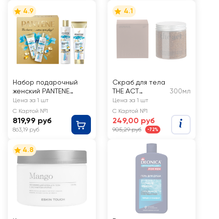
4.9
4.1
Набор подарочный
Скраб для тела
женский PANTENE
THE ACT
300мл
Шампунь для волос
Кофейный,
Цена за 1 шт
Цена за 1 шт
Pro-V Miracles,
шоколад
С Картой №1
С Картой №1
250мл+Бальзам для
819,99 руб
249,00 руб
волос Hydra, 160мл
863,19 руб
905,29 руб
-72%
4.8