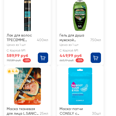
Лак для волос
Гель для душа
ТРЕСЕММЕ
400мл
мужской
750мл
Превосходный
PALMOLIVE Men
Цена за 1 шт
Цена за 1 шт
объем
Кедр и
С Картой №1
С Картой №1
кардамон 5в1
589,99 руб
449,99 руб
757,89 руб
663,19 руб
-22%
-32%
4.4
Маска тканевая
Маска-патчи
для лица L.SANIC
25мл
CONSLY с
30шт