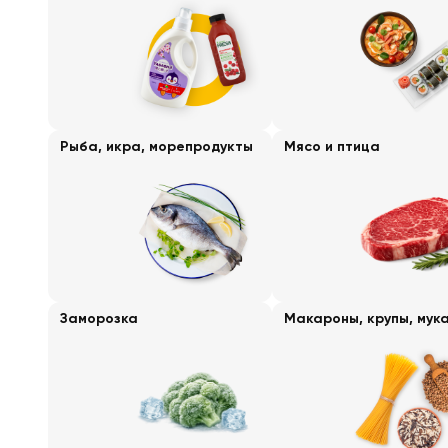
Рыба, икра, морепродукты
Мясо и птица
Заморозка
Макароны, крупы, мук