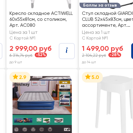
Баллы за отзыв
Кресло складное ACTIWELL
Стул складной GIARD
60х55х81см, со столиком,
CLUB 52x45x83см, цве
Арт. AC080
ассортименте, Арт.
LF202401
Цена за 1 шт
Цена за 1 шт
С Картой №1
С Картой №1
2 999,00 руб
1 499,00 руб
-52%
-28%
6 314,74 руб
2 104,22 руб
до 9 шт
до 14 шт
2.9
5.0