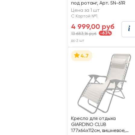
под ротанг, Арт. SN-61R
Цена за 1 шт
С Картой №1
4 999,00 руб
-63%
13 683,16 руб
до 2 шт
4.7
Кресло для отдыха
GIARDINO CLUB
177х64х112см, вишневое,