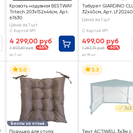
Кровать надувная BESTWAY
Табурет GIARDINO CL
Tritech 203х152х46см, Арт.
32x45см, Арт. LF2024
67630
Цена за 1 шт
Цена за 1 шт
С Картой №1
С Картой №1
4 299,00 руб
499,00 руб
-45%
-60%
7 893,69 руб
1 263,15 руб
до 7 шт
до 18 шт
5.0
3.3
Баллы за отзыв
/
Подушка для стула
Тент ACTIWELL 3x3м с