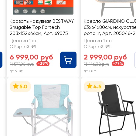
Кровать надувная BESTWAY
Кресло GIARDINO CLU
Snugable Top Fortech
63х64х80см, искусств
203х152х46см, Арт. 69075
ротанг, Арт. 205046-2
Цена за 1 шт
Цена за 1 шт
С Картой №1
С Картой №1
6 999,00 руб
2 999,00 руб
-39%
-77%
11 577,90 руб
13 146,32 руб
до 6 шт
до 1 шт
5.0
4.5