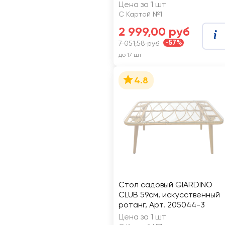
коралловое, бежевое, Арт.
Цена за 1 шт
LF19206A
С Картой №1
2 999,00 руб
-57%
7 051,58 руб
до 17 шт
4.8
Стол садовый GIARDINO
CLUB 59см, искусственный
ротанг, Арт. 205044-3
Цена за 1 шт