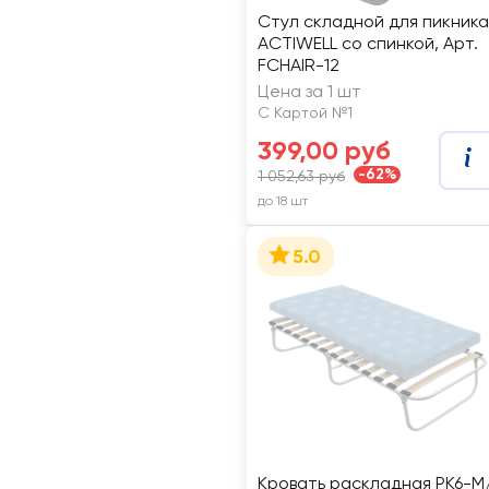
Стул складной для пикника
ACTIWELL со спинкой, Арт.
FCHAIR-12
Цена за 1 шт
С Картой №1
399,00 руб
-62%
1 052,63 руб
до 18 шт
5.0
Кровать раскладная РК6-М