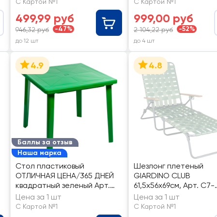
С Картой №1
С Картой №1
499,99 руб
999,00 руб
-47%
-52%
946,32 руб
2 104,22 руб
до 12 шт
до 4 шт
4.9
4.8
Баллы за отзыв
Наша марка
Стол пластиковый
Шезлонг плетеный
ОТЛИЧНАЯ ЦЕНА/365 ДНЕЙ
GIARDINO CLUB
квадратный зеленый Арт.
61,5x56x69см, Арт. C7-
130-0019
LEN2503003
Цена за 1 шт
Цена за 1 шт
С Картой №1
С Картой №1