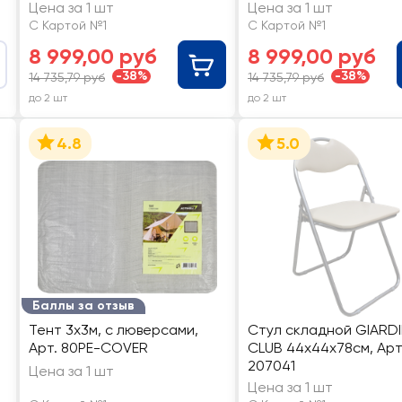
бежевый, полиэстер, Арт.
коричневый, Арт. 
Цена за 1 шт
Цена за 1 шт
LZ-I3330G
С Картой №1
С Картой №1
8 999,00 руб
8 999,00 руб
-38%
-38%
14 735,79 руб
14 735,79 руб
до 2 шт
до 2 шт
4.8
5.0
Баллы за отзыв
Тент 3х3м, с люверсами,
Стул складной GIARD
Арт. 80PE-COVER
CLUB 44х44х78см, Арт
207041
Цена за 1 шт
Цена за 1 шт