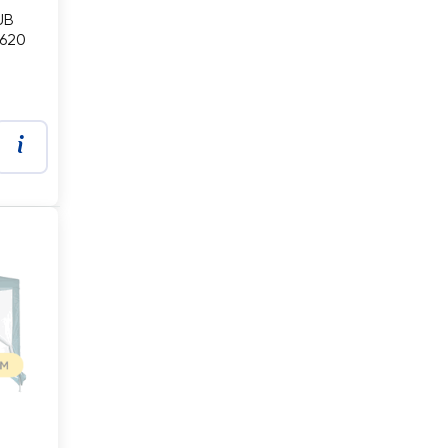
UB
0620