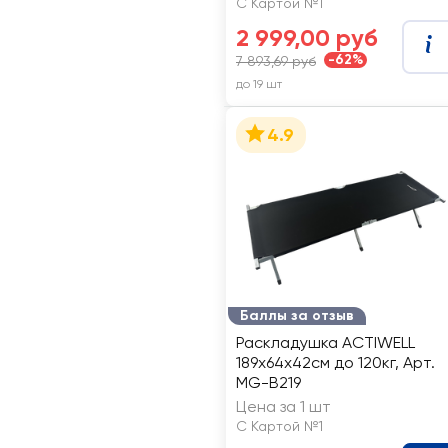
С Картой №1
2 999,00 руб
-62%
7 893,69 руб
до 19 шт
4.9
Баллы за отзыв
Раскладушка ACTIWELL
189х64х42см до 120кг, Арт.
MG-B219
Цена за 1 шт
С Картой №1