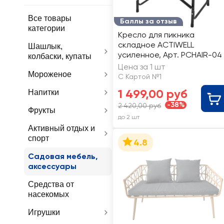
Все товары
Баллы за отзыв
категории
Кресло для пикника
складное ACTIWELL
Шашлык,
усиленное, Арт. PCHAIR-04
колбаски, купаты
Цена за 1 шт
Мороженое
С Картой №1
1 499,00 руб
Напитки
-38%
2 420,00 руб
Фрукты
до 2 шт
Активный отдых и
спорт
4.8
Садовая мебель,
аксессуары
Средства от
насекомых
Игрушки