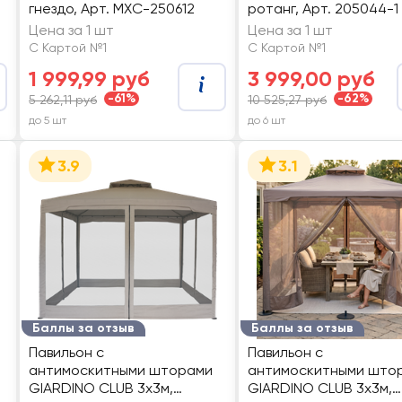
гнездо, Арт. MXC-250612
ротанг, Арт. 205044-1
Цена за 1 шт
Цена за 1 шт
С Картой №1
С Картой №1
1 999,99 руб
3 999,00 руб
-61%
-62%
5 262,11 руб
10 525,27 руб
до 5 шт
до 6 шт
3.9
3.1
Баллы за отзыв
Баллы за отзыв
Павильон с
Павильон с
антимоскитными шторами
антимоскитными што
GIARDINO CLUB 3х3м,
GIARDINO CLUB 3х3м,