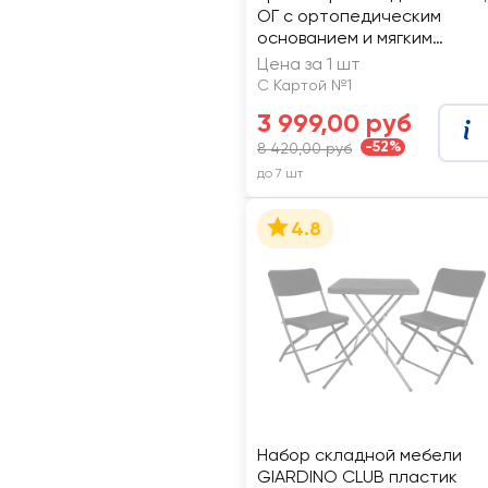
ОГ с ортопедическим
основанием и мягким
матрасом
Цена за 1 шт
С Картой №1
3 999,00 руб
-52%
8 420,00 руб
до 7 шт
4.8
Набор складной мебели
GIARDINO CLUB пластик