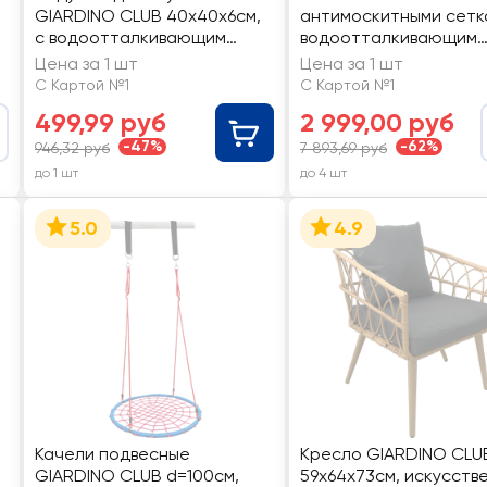
GIARDINO CLUB 40х40х6см,
антимоскитными сетк
с водоотталкивающим
водоотталкивающим
покрытием, в
покрытием, Арт. 3.0M
Цена за 1 шт
Цена за 1 шт
ассортименте, Арт. BR-001
С Картой №1
С Картой №1
499,99 руб
2 999,00 руб
-47%
-62%
946,32 руб
7 893,69 руб
до 1 шт
до 4 шт
5.0
4.9
Качели подвесные
Кресло GIARDINO CLU
GIARDINO CLUB d=100см,
59х64х73см, искусств