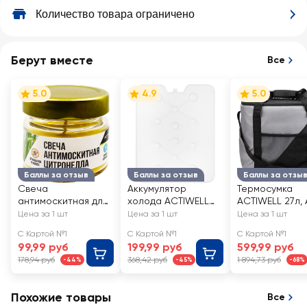
Количество товара ограничено
Берут вместе
Все
5.0
4.9
5.0
Баллы за отзыв
Баллы за отзыв
Баллы за отзы
Свеча
Аккумулятор
Термосумка
антимоскитная для
холода ACTIWELL
ACTIWELL 27л, 
пикника ACTIWELL
800мл 32х25см,
TC2401316-1
Цена за 1 шт
Цена за 1 шт
Цена за 1 шт
цитронелла, в
Арт. LTAK0048
С Картой №1
С Картой №1
С Картой №1
стеклянной банке
99,99 руб
199,99 руб
599,99 руб
178,94 руб
368,42 руб
1 894,73 руб
-44%
-45%
-68%
Похожие товары
Все