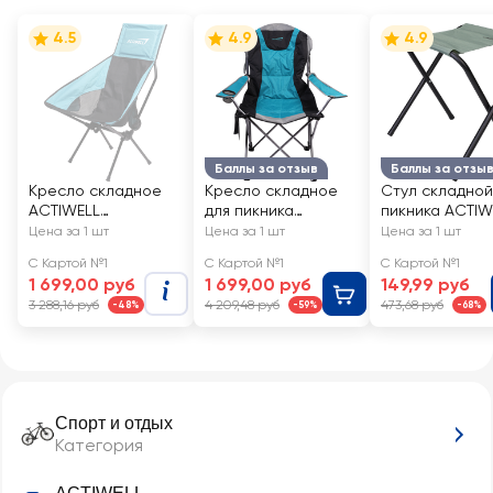
4.5
4.9
4.9
Баллы за отзыв
Баллы за отзы
Кресло складное
Кресло складное
Стул складной
ACTIWELL
для пикника
пикника ACTIW
64х39х85см до
ACTIWELL
Арт. FCHAIR-11
Цена за 1 шт
Цена за 1 шт
Цена за 1 шт
100кг, с удлиненной
59х59х105см до
С Картой №1
С Картой №1
С Картой №1
спинкой и
120кг усиленное
1 699,00 руб
1 699,00 руб
149,99 руб
подушкой, Арт.
регулируемое, с
3 288,16 руб
4 209,48 руб
473,68 руб
-48%
-59%
-68%
MU042901
подстаканником,
Арт. MU050103-1
Спорт и отдых
Категория