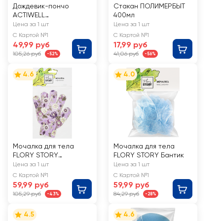
Дождевик-пончо
Стакан ПОЛИМЕРБЫТ
ACTIWELL
400мл
85х70х140см, Арт.
Цена за 1 шт
Цена за 1 шт
GVRC02
С Картой №1
С Картой №1
49,99 руб
17,99 руб
105,26 руб
41,06 руб
-52%
-56%
4.6
4.0
Мочалка для тела
Мочалка для тела
FLORY STORY
FLORY STORY Бантик
Перчатка
Цена за 1 шт
Цена за 1 шт
С Картой №1
С Картой №1
59,99 руб
59,99 руб
105,29 руб
84,29 руб
-43%
-28%
4.5
4.6