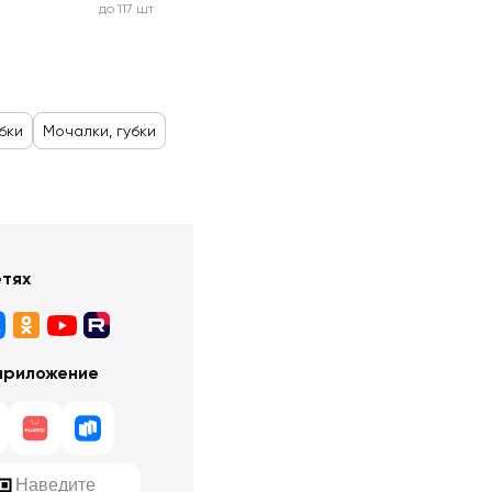
до 117 шт
бки
Мочалки, губки
етях
приложение
Наведите