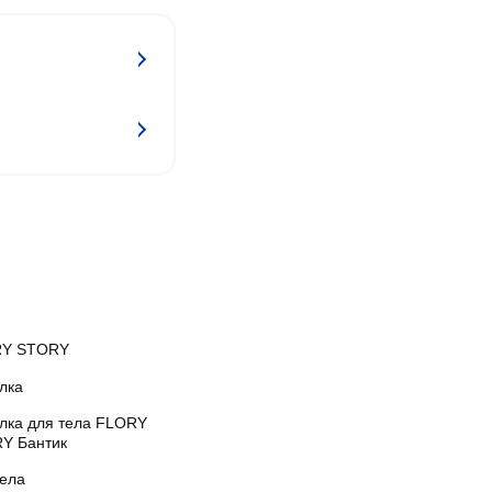
Y STORY
лка
лка для тела FLORY
Y Бантик
тела