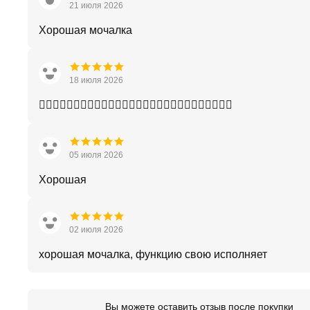
21 июля 2026
Хорошая мочалка
18 июля 2026
👍🏾👍🏾👍🏾👍🏾👍🏾👍🏾👍🏾👍🏾👍🏾👍🏾👍🏾👍🏾👍🏾👍🏾
05 июля 2026
Хорошая
02 июля 2026
хорошая мочалка, функцию свою исполняет
Вы можете оставить отзыв после покупки