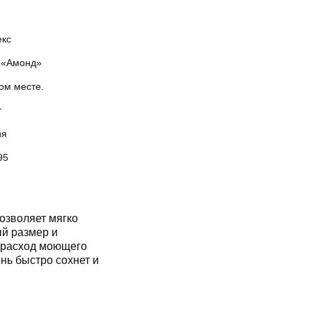
екс
«Амонд»
ом месте.
т
ия
95
озволяет мягко
ый размер и
 расход моющего
ень быстро сохнет и