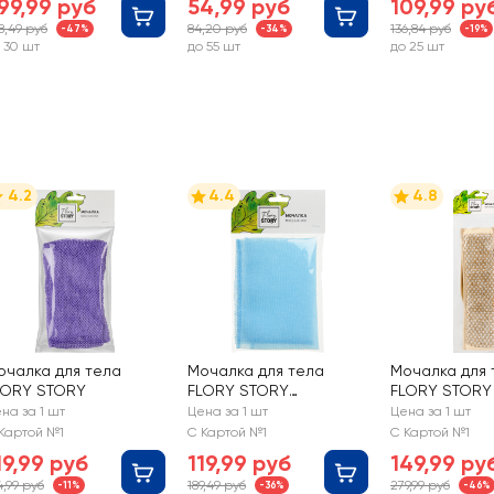
99,99 руб
54,99 руб
109,99 ру
8,49 руб
84,20 руб
136,84 руб
-47%
-34%
-19%
 30 шт
до 55 шт
до 25 шт
4.2
4.4
4.8
очалка для тела
Мочалка для тела
Мочалка для 
LORY STORY
FLORY STORY
FLORY STORY
Полотенце массажная
с ручками, кр
на за 1 шт
Цена за 1 шт
Цена за 1 шт
скраб-нейло
хлопок, 72см
Картой №1
С Картой №1
С Картой №1
19,99 руб
119,99 руб
149,99 ру
4,99 руб
189,49 руб
279,99 руб
-11%
-36%
-46%