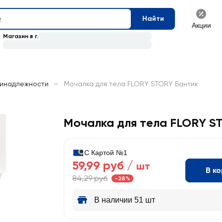
Найти
Акции
Магазин в г.
ринадлежности
—
Мочалка для тела FLORY STORY Бантик
Мочалка для тела FLORY S
С Картой №1
59,99 руб /
шт
В к
84,29 руб
-28%
В наличии 51 шт