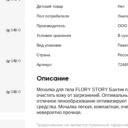
Детский товар
Нет
Пол потребителя
Унис
Производитель
ООО 
0
0
Условия хранения
В сух
Вид упаковки
Паке
Страна
Росс
0
0
Артикул
7248
Описание
Мочалка для тела FLORY STORY Бантик п
0
0
очистить кожу от загрязнений. Оптимальн
отличное пенообразование оптимизируют
средства. Мочалка легкая, компактная, оч
невероятно прочная.
Предложение не является публичной офертой