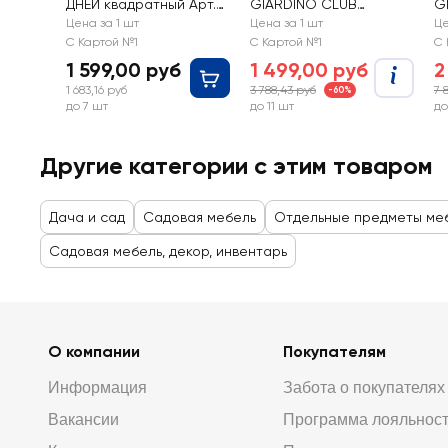
ДНЕЙ квадратный Арт.
GIARDINO CLUB
G
130-0019
d=55см, сталь, Арт.
и
Цена за 1 шт
Цена за 1 шт
Це
203001-04
А
С Картой №1
С Картой №1
С 
1 599,00 руб
1 499,00 руб
2
1 683,16 руб
3 788,43 руб
7 
-60%
до 7 шт
до 11 шт
до
Другие категории с этим товаром
Дача и сад
Садовая мебель
Отдельные предметы ме
Садовая мебель, декор, инвентарь
О компании
Покупателям
Информация
Забота о покупателях
Вакансии
Программа лояльнос