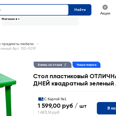
Найти
Акции
Магазин в г.
е предметы мебели
—
леный Арт. 130-0019
Баллы за отзыв
Наша марка
Стол пластиковый ОТЛИЧН
ДНЕЙ квадратный зеленый 
С Картой №1
1 599,00 руб /
шт
В к
1 683,16 руб