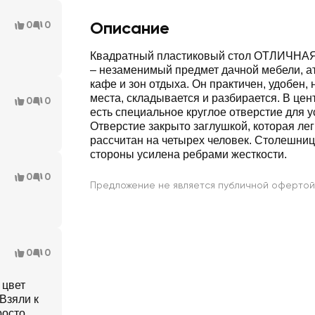
Описание
0
0
Квадратный пластиковый стол ОТЛИЧНА
– незаменимый предмет дачной мебели, а
кафе и зон отдыха. Он практичен, удобен,
места, складывается и разбирается. В це
0
0
есть специальное круглое отверстие для у
Отверстие закрыто заглушкой, которая лег
рассчитан на четырех человек. Столешниц
стороны усилена ребрами жесткости.
0
0
Предложение не является публичной офертой
0
0
 цвет
Взяли к
росто