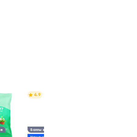
4.9
ыв
Баллы за отзыв