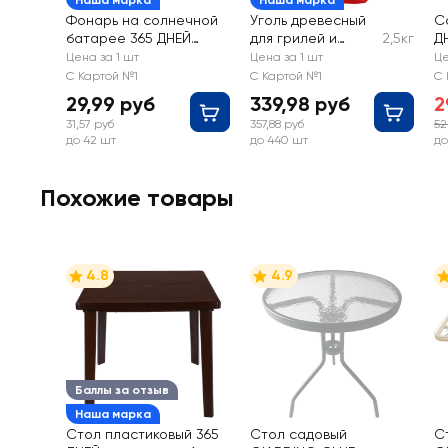
Наша марка
Наша марка
Фонарь на солнечной
Уголь древесный
С
батарее 365 ДНЕЙ
для грилей и
2,5кг
Д
4,5х4,5х31см, Арт.
мангалов 365
п
Цена за 1 шт
Цена за 1 шт
Це
350001
ДНЕЙ 30л
А
С Картой №1
С Картой №1
С 
29,99 руб
339,98 руб
2
31,57 руб
357,88 руб
52
до 42 шт
до 440 шт
до
Похожие товары
4.8
4.9
Баллы за отзыв
Наша марка
Стол пластиковый 365
Стол садовый
С