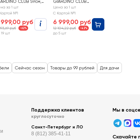
IARDINO CLUB 59см,
GIARDINO CLUB
скусственный ротанг,
140x90x72см, Арт.
на за 1 шт
Цена за 1 шт
рт. 205044-3
LF202400
Картой №1
С Картой №1
 999,00 руб
6 999,00 руб
893,69 руб
12 104,22 руб
-62%
-42%
 19 шт
до 5 шт
бели
Сейчас сезон
Товары до 99 рублей
Для дачи
Поддержка клиентов
Мы в соцс
круглосуточно
Санкт-Петербург и ЛО
ти
8 (812) 385-41-11
Скачайте 