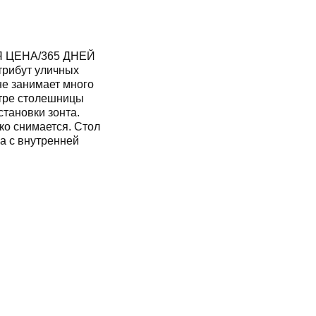
Я ЦЕНА/365 ДНЕЙ
трибут уличных
 не занимает много
нтре столешницы
становки зонта.
ко снимается. Стол
а с внутренней