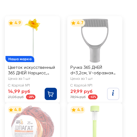
4.9
4.7
Наша марка
Цветок искусственный
Ручка 365 ДНЕЙ
365 ДНЕЙ Нарцисс,
d=3,2см, V-образная
Арт. MAL2013001
пластмассовая, Арт.
Цена за 1 шт
Цена за 1 шт
183785
С Картой №1
С Картой №1
14,99 руб
29,99 руб
21,05 руб
78,94 руб
-28%
-62%
4.8
4.5