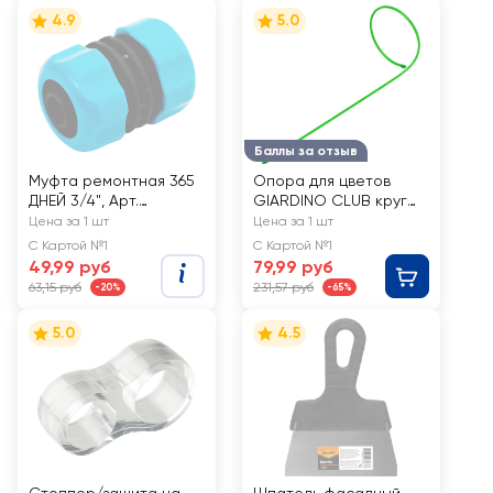
4.9
5.0
Баллы за отзыв
Муфта ремонтная 365
Опора для цветов
ДНЕЙ 3/4", Арт.
GIARDINO CLUB круг
TS3030C
25см высота 70см
Цена за 1 шт
Цена за 1 шт
диаметр трубы 10мм,
С Картой №1
С Картой №1
Арт. 644625
49,99 руб
79,99 руб
63,15 руб
231,57 руб
-20%
-65%
5.0
4.5