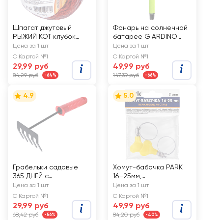
Шпагат джутовый
Фонарь на солнечной
РЫЖИЙ КОТ клубок
батарее GIARDINO
25м, цветной, Арт.
CLUB 4,5x4,5x31см
Цена за 1 шт
Цена за 1 шт
108079
цветной, Арт. 350003
С Картой №1
С Картой №1
29,99 руб
49,99 руб
84,29 руб
147,39 руб
-64%
-66%
4.9
5.0
Грабельки садовые
Хомут-бабочка PARK
365 ДНЕЙ с
16–25мм,
пластиковой ручкой,
нержавеющая сталь,
Цена за 1 шт
Цена за 1 шт
Арт. TG2103027-A
Арт. 101193, 2шт
С Картой №1
С Картой №1
29,99 руб
49,99 руб
68,42 руб
84,20 руб
-56%
-40%