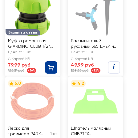
Баллы за отзыв
Муфта ремонтная
Распылитель 3-
GIARDINO CLUB 1/2",
рукавный 365 ДНЕЙ на
Арт. LX1006R
пике, Арт. TS1037
Цена за 1 шт
Цена за 1 шт
С Картой №1
С Картой №1
79,99 руб
49,99 руб
126,31 руб
105,26 руб
-36%
-52%
5.0
4.2
Леска для
Шпатель малярный
триммера PARK
1шт
СИБРТЕХ