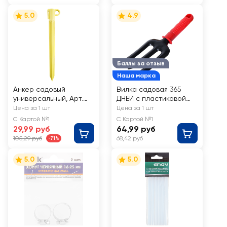
5.0
4.9
Баллы за отзыв
Наша марка
Анкер садовый
Вилка садовая 365
универсальный, Арт.
ДНЕЙ с пластиковой
999132
ручкой, Арт.
Цена за 1 шт
Цена за 1 шт
TG2103029
С Картой №1
С Картой №1
29,99 руб
64,99 руб
105,29 руб
68,42 руб
-71%
5.0
5.0