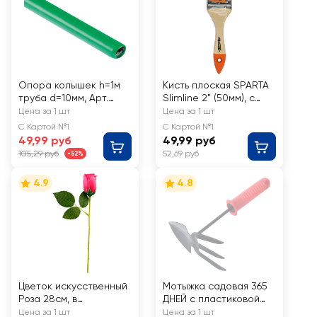
Опора колышек h=1м
Кисть плоская SPARTA
труба d=10мм, Арт.
Slimline 2" (50мм), с
64473
натуральной щетиной
Цена за 1 шт
Цена за 1 шт
и деревянной ручкой,
С Картой №1
С Картой №1
Арт. 824305
49,99 руб
49,99 руб
105,29 руб
52,69 руб
-52%
4.9
4.8
Цветок искусственный
Мотыжка садовая 365
Роза 28см, в
ДНЕЙ с пластиковой
ассортименте, Арт.
ручкой, Арт.
Цена за 1 шт
Цена за 1 шт