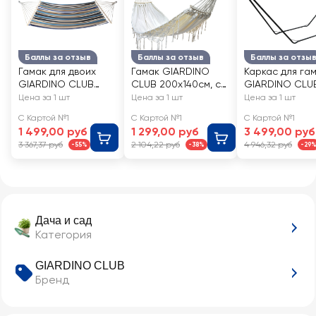
Баллы за отзыв
Баллы за отзыв
Баллы за отзы
Гамак для двоих
Гамак GIARDINO
Каркас для га
GIARDINO CLUB
CLUB 200х140см, с
GIARDINO CLU
200х150см
бахромой, Арт.
280х80х105см
Цена за 1 шт
Цена за 1 шт
Цена за 1 шт
хлопковый, дизайн в
MXY-2505142
сталь, Арт. 751
С Картой №1
С Картой №1
С Картой №1
ассортименте, Арт.
1 499,00 руб
1 299,00 руб
3 499,00 руб
31203
3 367,37 руб
2 104,22 руб
4 946,32 руб
-55%
-38%
-29
Дача и сад
Категория
GIARDINO CLUB
Бренд