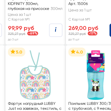
KIDFINITY 300мл,
Арт. 15006
глубокая на присоске
300мл
Цена за 1 шт
Цена за 1 шт
С Картой №1
С Картой №1
99,99 руб
269,00 руб
-69%
-17%
325,27 руб
325,27 руб
до 3 шт
до 11 шт
5.0
4.0
Фартук нагрудный LUBBY
Поильник LUBBY 300/3
Just на завязках, текстиль, с
с трубочкой, с 9 месяц