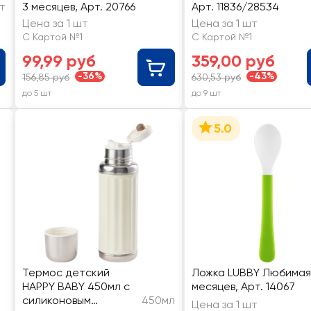
т
3 месяцев, Арт. 20766
Арт. 11836/28534
Цена за 1 шт
Цена за 1 шт
С Картой №1
С Картой №1
99,99 руб
359,00 руб
-36%
-43%
156,85 руб
630,53 руб
до 5 шт
до 9 шт
5.0
Термос детский
Ложка LUBBY Любимая
HAPPY BABY 450мл с
месяцев, Арт. 14067
силиконовым
450мл
Цена за 1 шт