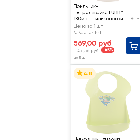
Поильник-
непроливайка LUBBY
180мл с силиконовой
180м
трубочкой с
Цена за 1 шт
утяжелителем, с
С Картой №1
ручками, с 6 месяцев,
569,00 руб
Арт. 35111
-45%
1 051,58 руб
до 5 шт
4.8
Нагрудник детский