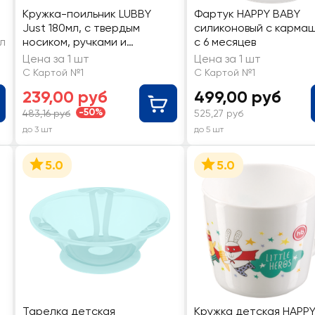
Кружка-поильник LUBBY
Фартук HAPPY BABY
Just 180мл, с твердым
силиконовый с кармаш
л
носиком, ручками и
с 6 месяцев
нестираемой шкалой, с 6
Цена за 1 шт
Цена за 1 шт
месяцев, Арт. 13971
С Картой №1
С Картой №1
239,00 руб
499,00 руб
-50%
483,16 руб
525,27 руб
до 3 шт
до 5 шт
5.0
5.0
Тарелка детская
Кружка детская HAPP