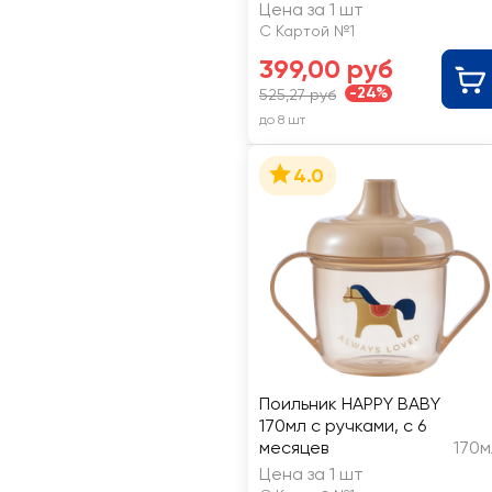
Цена за 1 шт
С Картой №1
399,00 руб
-24%
525,27 руб
до 8 шт
4.0
Поильник HAPPY BABY
170мл с ручками, с 6
месяцев
170м
Цена за 1 шт