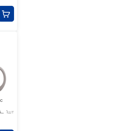
 с
6
1шт