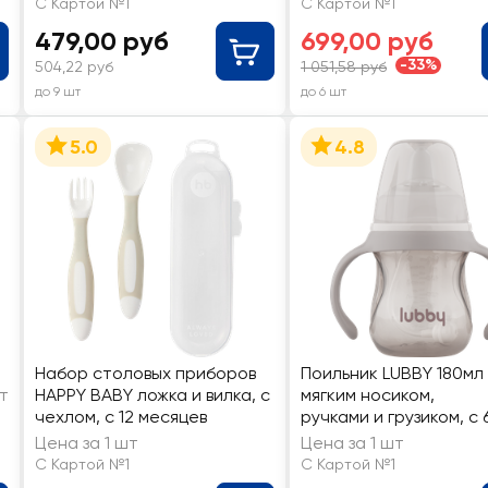
С Картой №1
С Картой №1
молочной соской, с
479,00 руб
699,00 руб
ершиком, с 0
месяцев, Арт. 35253
-33%
504,22 руб
1 051,58 руб
до 9 шт
до 6 шт
5.0
4.8
Набор столовых приборов
Поильник LUBBY 180мл
т
HAPPY BABY ложка и вилка, с
мягким носиком,
чехлом, с 12 месяцев
ручками и грузиком, с 
месяцев, Арт. 30991
Цена за 1 шт
Цена за 1 шт
С Картой №1
С Картой №1