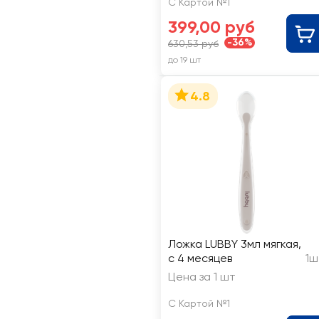
С Картой №1
399,00 руб
-36%
630,53 руб
до 19 шт
4.8
Ложка LUBBY 3мл мягкая,
с 4 месяцев
1ш
Цена за 1 шт
С Картой №1