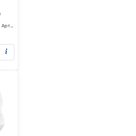
а
 Арт.