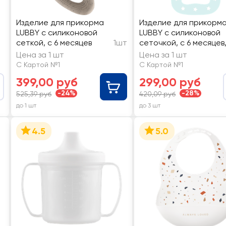
Изделие для прикорма
Изделие для прикорм
LUBBY с силиконовой
LUBBY с силиконовой
сеткой, с 6 месяцев
1шт
сеточкой, с 6 месяцев,
24938/12,23741
Цена за 1 шт
Цена за 1 шт
С Картой №1
С Картой №1
399,00 руб
299,00 руб
-24%
-28%
525,39 руб
420,09 руб
до 1 шт
до 3 шт
4.5
5.0