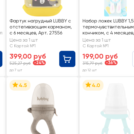
Фартук нагрудный LUBBY с
Набор ложек LUBBY 1,5
отстегивающим карманом,
термочувствительным
л
с 6 месяцев, Арт. 27556
кончиком, с 4 месяцев,
7318/10, 2шт
Цена за 1 шт
Цена за 1 шт
С Картой №1
С Картой №1
399,00 руб
199,00 руб
-24%
-36%
525,27 руб
315,79 руб
до 7 шт
до 12 шт
4.5
4.0