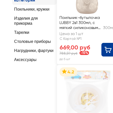
категории
Поильники, кружки
Поильник-бутылочка
Изделия для
LUBBY 2в1 300мл, с
прикорма
мягкий силиконовым
300м
Тарелки
носиком и молочной
Цена за 1 шт
соской, с 3 месяцев
С Картой №1
Столовые приборы
669,00 руб
Нагрудники, фартуки
-15%
788,59 руб
до 5 шт
Аксессуары
4.2