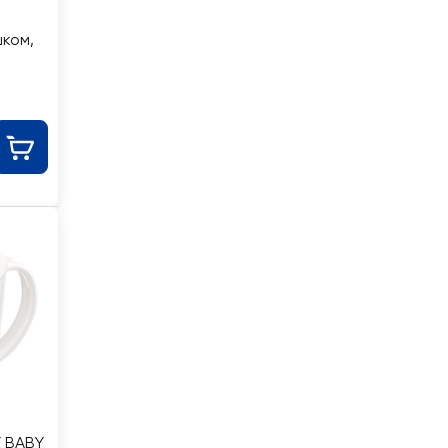
ком,
Y BABY