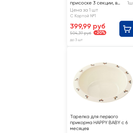
присоске 3 секции, в
1ш
ассортименте, с 6
Цена за 1 шт
месяцев
С Картой №1
399,99 руб
-20%
504,39 руб
до 3 шт
Тарелка для первого
прикорма HAPPY BABY с 6
месяцев