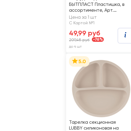
БЫТПЛАСТ Пластишка, в
ассортименте, Арт.
4313270/431309718
Цена за 1 шт
С Картой №1
49,99 руб
-76%
209,48 руб
до 4 шт
5.0
Тарелка секционная
LUBBY силиконовая на