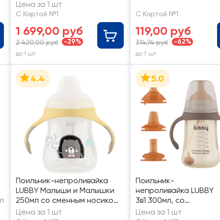
клапаном,
Цена за 1 шт
нержавеющая сталь
С Картой №1
С Картой №1
1 699,00 руб
119,00 руб
-29%
-62%
2 420,00 руб
314,74 руб
до 1 шт
до 7 шт
4.4
5.0
Поильник-непроливайка
Поильник-
LUBBY Малыши и Малышки
непроливайка LUBBY
л
250мл со сменным носиком,
3в1 300мл, со
с 6 месяцев, Арт. 20670
сменным носиком,
Цена за 1 шт
Цена за 1 шт
трубочкой и