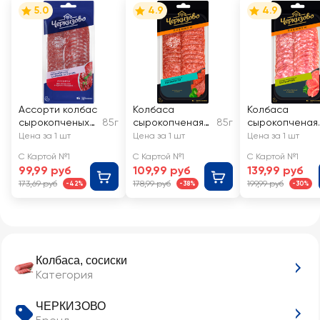
5.0
4.9
4.9
Ассорти колбас
Колбаса
Колбаса
сырокопченых
85г
сырокопченая
85г
сырокопченая
ЧЕРКИЗОВО
ЧЕРКИЗОВО
ЧЕРКИЗОВО
Цена за 1 шт
Цена за 1 шт
Цена за 1 шт
Мраморная и
ПРЕМИУМ
ПРЕМИУМ
С Картой №1
С Картой №1
С Картой №1
салями Астория,
Сервелетти,
Сальчичон,
99,99 руб
109,99 руб
139,99 руб
нарезка
нарезка
нарезка
173,69 руб
178,99 руб
199,99 руб
-42%
-38%
-30%
Колбаса, сосиски
Категория
ЧЕРКИЗОВО