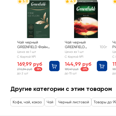
5.0
4.9
Чай черный
Чай черный
Ч
GREENFIELD Файн
GREENFIELD
100г
Pl
Цейлон, крупный лист,
Golden Ceylon
д
Цена за 1 шт
Цена за 1 шт
Це
90г
листовой
л
С Картой №1
С Картой №1
С 
169,99 руб
144,99 руб
1
276,84 руб
189,49 руб
18
-38%
-23%
до 2 шт
до 15 шт
до
Другие категории с этим товаром
Кофе, чай, какао
Чай
Черный листовой
Товары до 9