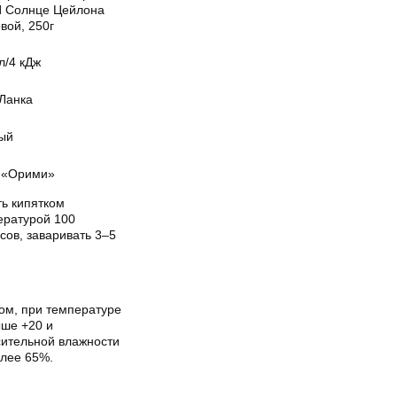
 Солнце Цейлона
вой, 250г
л/4 кДж
Ланка
ый
«Орими»
ть кипятком
ературой 100
сов, заваривать 3–5
хом, при температуре
ыше +20 и
сительной влажности
олее 65%.