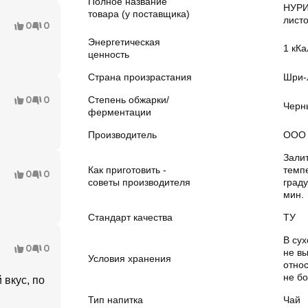
Полное название
НУРИ
товара (у поставщика)
листо
0
0
Энергетическая
1 кКа
ценность
Страна произрастания
Шри-
0
0
Степень обжарки/
Черн
ферментации
Производитель
ООО 
Зали
Как приготовить -
темп
0
0
советы производителя
граду
мин.
Стандарт качества
ТУ
В су
0
0
не в
Условия хранения
отно
не б
вкус, по
Тип напитка
Чай