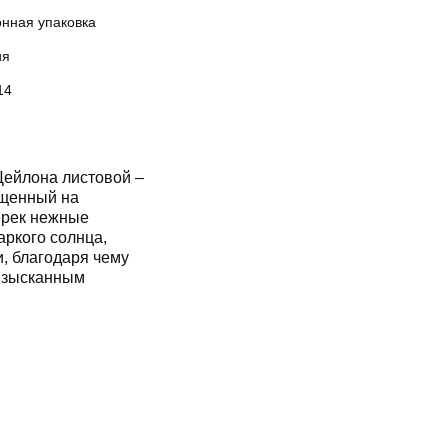
онная упаковка
ия
14
йлона листовой –
ащенный на
ерек нежные
аркого солнца,
, благодаря чему
 изысканным