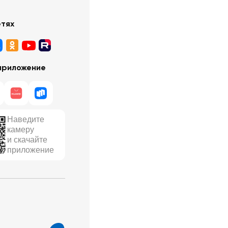
етях
приложение
Наведите
камеру
и скачайте
приложение