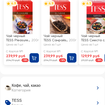
4.9
4.9
4.5
Чай черный
Чай черный
Чай черный
TESS Pleasure
200г
TESS Санрайз
200г
TESS Сиеста с
с ароматом
байховый
ароматом гуа
Цена за 1 шт
Цена за 1 шт
Цена за 1 шт
тропических
цейлонский,
и лайма,
С Картой №1
С Картой №1
С Картой №1
фруктов и
листовой
листовой
239,99 руб
239,99 руб
129,99 руб
растительным
294,79 руб
294,79 руб
211,57 руб
-18%
-18%
-38%
и
компонентами
байховый,
листовой
Кофе, чай, какао
Категория
TESS