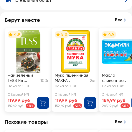
В наличии 66 шт
Берут вместе
Все
4.9
5.0
4.9
Чай зеленый
Мука пшеничная
Масло
TESS Flirt
100г
MAKFA
2кг
сливочное
листовой
хлебопекарная
ЭКОМИЛК
Цена за 1 шт
Цена за 1 шт
Цена за 1 шт
высший сорт
82,5% высший
С Картой №1
С Картой №1
С Картой №1
сорт, без змж
119,99 руб
119,99 руб
189,99 руб
189,49 руб
152,69 руб
263,19 руб
-36%
-21%
-27%
Похожие товары
Все