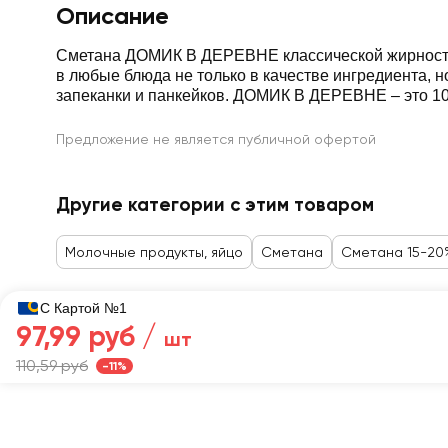
Описание
Сметана ДОМИК В ДЕРЕВНЕ классической жирности 
в любые блюда не только в качестве ингредиента, н
запеканки и панкейков. ДОМИК В ДЕРЕВНЕ – это 1
Предложение не является публичной офертой
Другие категории с этим товаром
Молочные продукты, яйцо
Сметана
Сметана 15-20
С Картой №1
97,99 руб /
шт
Главная
Каталог
110,59 руб
-11%