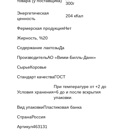
товара (у поставщика)
300г
Энергетическая
204 кКал
ценность
Фермерская продукция
Нет
Жирность, %
20
Содержание лактозы
Да
Производитель
АО «Вимм-Билль-Данн»
Сырье
Коровье
Стандарт качества
ГОСТ
При температуре от +2 до
Условия хранения
+6 до и после вскрытия
упаковки.
Вид упаковки
Пластиковая банка
Страна
Россия
Артикул
463131