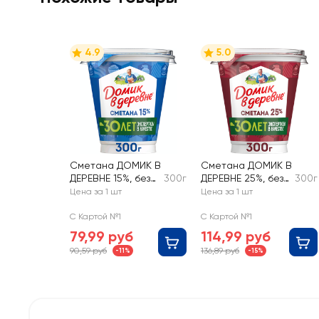
4.9
5.0
Сметана ДОМИК В
Сметана ДОМИК В
ДЕРЕВНЕ 15%, без
300г
ДЕРЕВНЕ 25%, без
300г
змж
змж
Цена за 1 шт
Цена за 1 шт
С Картой №1
С Картой №1
79,99 руб
114,99 руб
90,59 руб
136,89 руб
-11%
-15%