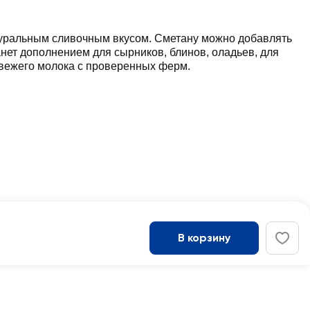
туральным сливочным вкусом. Сметану можно добавлять
анет дополнением для сырников, блинов, оладьев, для
вежего молока с проверенных ферм.
В корзину
Войти