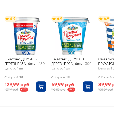
4.9
4.9
4.9
Сметана ДОМИК В
Сметана ДОМИК В
Сметана
ДЕРЕВНЕ 15%, без
450г
ДЕРЕВНЕ 10%, без
300г
ПРОСТО
змж
змж
20%, без
Цена за 1 шт
Цена за 1 шт
Цена за 1 
С Картой №1
С Картой №1
С Картой 
129,99 руб
69,99 руб
89,99 
163,19 руб
110,52 руб
105,29 руб
-20%
-36%