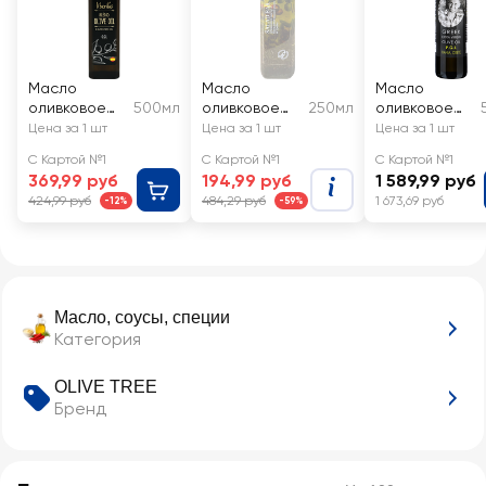
Масло
Масло
Масло
оливковое
500мл
оливковое
250мл
оливковое
LIBERITAS
COLUMB с
OLIVE ROOTS
Цена за 1 шт
Цена за 1 шт
Цена за 1 шт
Blend Olive
бальзамическ
Hania Crete
С Картой №1
С Картой №1
С Картой №1
Oil, c
им уксусом и
P.G.I.
369,99 руб
194,99 руб
1 589,99 руб
добавлением
травами,
424,99 руб
484,29 руб
1 673,69 руб
-12%
-59%
подсолнечно
рафинирова
го
нное
рафинирова
нного
Масло, соусы, специи
Категория
OLIVE TREE
Бренд