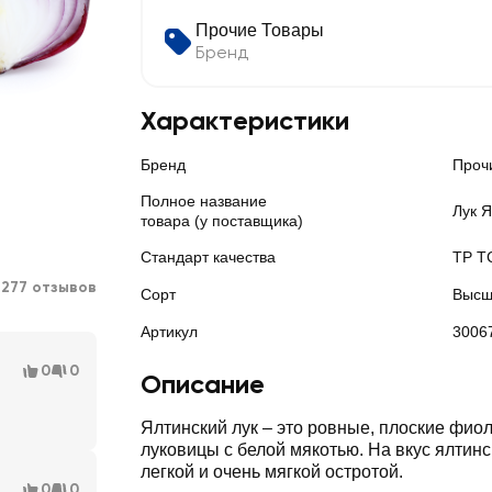
Прочие Товары
Бренд
Характеристики
Бренд
Проч
Полное название
Лук Я
товара (у поставщика)
Стандарт качества
ТР Т
1277 отзывов
Сорт
Высш
Артикул
3006
0
0
Описание
Ялтинский лук – это ровные, плоские фио
луковицы с белой мякотью. На вкус ялтинск
легкой и очень мягкой остротой.
0
0