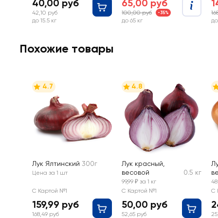
40,00 руб
65,00 руб
1
42,10 руб
100,00 руб
16
-35%
до 15.5 кг
до 65 кг
до
Похожие товары
4.7
4.8
Лук Ялтинский
300г
Лук красный,
Л
весовой
0.5 кг
в
Цена за 1 шт
99,99 ₽ за 1 кг
48
С Картой №1
С Картой №1
С 
159,99 руб
50,00 руб
2
168,49 руб
52,65 руб
25