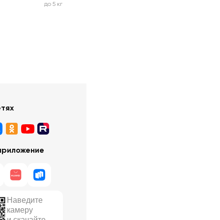
до 5 кг
етях
приложение
Наведите
камеру
и скачайте