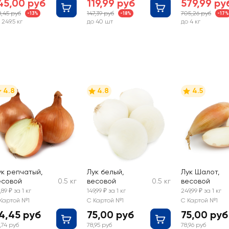
45,00 руб
119,99 руб
579,99 ру
8,45 руб
147,39 руб
705,26 руб
-13%
-18%
-17%
 249.5 кг
до 40 шт
до 4 кг
4.8
4.8
4.5
ук репчатый,
Лук белый,
Лук Шалот,
есовой
0.5 кг
весовой
0.5 кг
весовой
,89 ₽ за 1 кг
149,99 ₽ за 1 кг
249,99 ₽ за 1 кг
Картой №1
С Картой №1
С Картой №1
4,45 руб
75,00 руб
75,00 руб
,74 руб
78,95 руб
78,96 руб