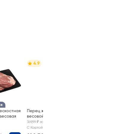
4.9
ыв
ескостная
Перец желтый,
 весовая
весовой
0.35 кг
369,99 ₽ за 1 кг
С Картой №1