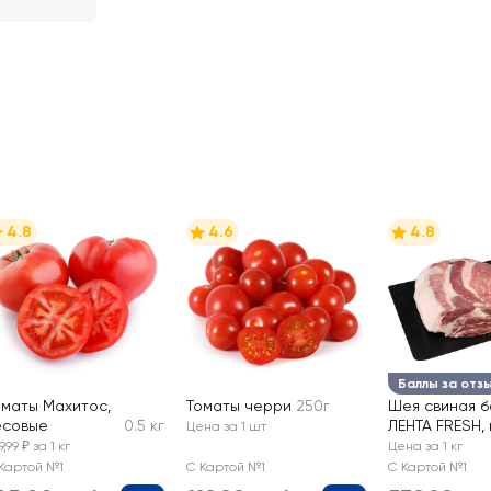
4.8
4.6
4.8
Баллы за отз
оматы Махитос,
Томаты черри
250г
Шея свиная б
есовые
0.5 кг
ЛЕНТА FRESH,
Цена за 1 шт
9,99 ₽ за 1 кг
Цена за 1 кг
Картой №1
С Картой №1
С Картой №1