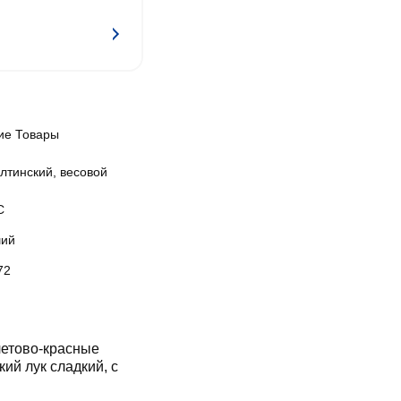
ие Товары
лтинский, весовой
С
ий
72
летово-красные
ий лук сладкий, с