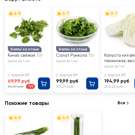
4.8
4.7
4.7
Баллы за отзыв
Баллы за отзыв
Кинза свежая
30г
Салат Руккола
75г
Капуста китай
пекинская, ве
Цена за 1 шт
Цена за 1 шт
Цена за 1 кг
С Картой №1
С Картой №1
С Картой №1
69,99 руб
99,99 руб
194,99 руб
84,29 руб
105,29 руб
205,26 руб
-16%
Похожие товары
Все
4.9
4.9