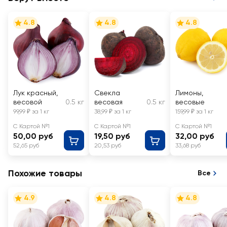
4.8
4.8
4.8
Лук красный,
Свекла
Лимоны,
весовой
0.5 кг
весовая
0.5 кг
весовые
99,99 ₽ за 1 кг
38,99 ₽ за 1 кг
159,99 ₽ за 1 кг
С Картой №1
С Картой №1
С Картой №1
50,00 руб
19,50 руб
32,00 руб
52,65 руб
20,53 руб
33,68 руб
Похожие товары
Все
4.9
4.8
4.8