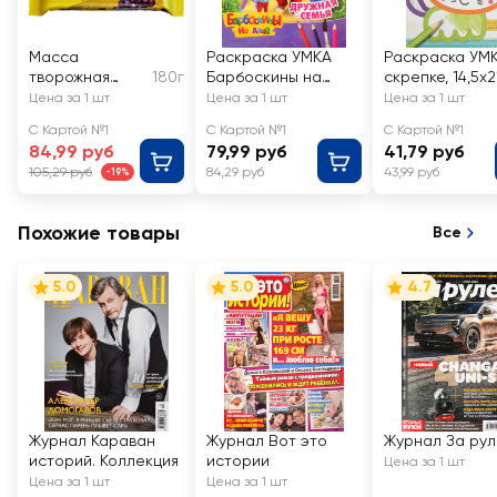
Масса
Раскраска УМКА
Раскраска УМ
творожная
180г
Барбоскины на
скрепке, 14,5x2
РОСТАГРОЭКС
даче. Дружная
16 страниц, Арт
Цена за 1 шт
Цена за 1 шт
Цена за 1 шт
ПОРТ Особая с
семья, мультяшная
343968, 338955
С Картой №1
С Картой №1
С Картой №1
изюмом 23%,
84,99 руб
79,99 руб
41,79 руб
без змж
105,29 руб
84,29 руб
43,99 руб
-19%
Похожие товары
Все
5.0
5.0
4.7
Журнал Караван
Журнал Вот это
Журнал За ру
историй. Коллекция
истории
Цена за 1 шт
Цена за 1 шт
Цена за 1 шт