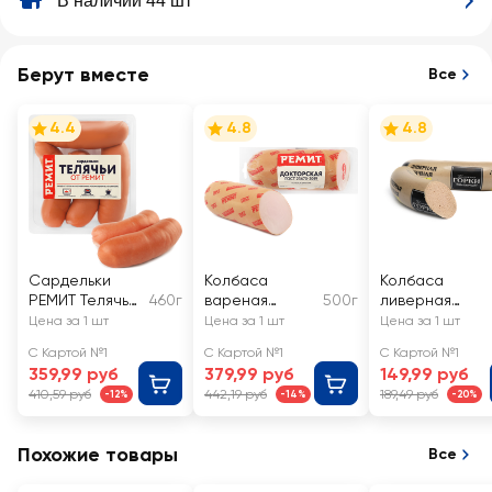
В наличии 44 шт
Берут вместе
Все
4.4
4.8
4.8
Сардельки
Колбаса
Колбаса
РЕМИТ Телячьи
460г
вареная
500г
ливерная
от Ремит
РЕМИТ
БЛИЖНИЕ
Цена за 1 шт
Цена за 1 шт
Цена за 1 шт
Докторская
ГОРКИ Яичная
С Картой №1
С Картой №1
С Картой №1
ГОСТ
359,99 руб
379,99 руб
149,99 руб
410,59 руб
442,19 руб
189,49 руб
-12%
-14%
-20%
Похожие товары
Все