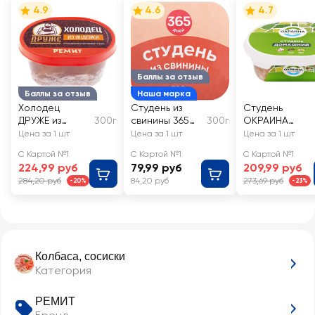
4.9
4.6
4.7
Баллы за отзыв
Баллы за отзыв
Наша марка
Холодец
Студень из
Студень
ДРУЖЕ из
300г
свинины 365
300г
ОКРАИНА
индейки
ДНЕЙ
Домашний
Цена за 1 шт
Цена за 1 шт
Цена за 1 шт
С Картой №1
С Картой №1
С Картой №1
224,99 руб
79,99 руб
209,99 руб
284,20 руб
84,20 руб
273,69 руб
-20%
-23%
Колбаса, сосиски
Категория
РЕМИТ