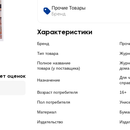
Прочие Товары
Бренд
Характеристики
Бренд
Проч
Тип товара
Журн
Полное название
Журн
товара (у поставщика)
дома
ет оценок
Для 
Назначение
спра
Возраст потребителя
16+
Пол потребителя
Унис
Материал
Бума
Издательство
Изда