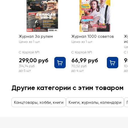
Журнал За рулем
Журнал 1000 советов
Ж
и
Цена за 1 шт
Цена за 1 шт
Це
С Картой №1
С Картой №1
С 
299,00 руб
66,99 руб
9
314,74 руб
70,52 руб
10
до 5 шт
до 4 шт
до
Другие категории с этим товаром
Канцтовары, хобби, книги
Книги, журналы, календари