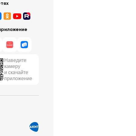
етях
приложение
Наведите
камеру
и скачайте
приложение