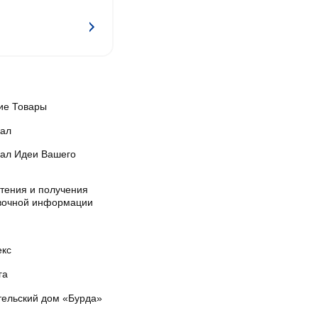
ие Товары
ал
ал Идеи Вашего
чтения и получения
вочной информации
екс
га
тельский дом «Бурда»