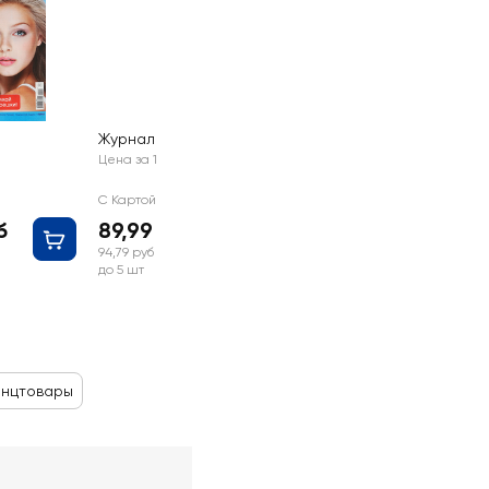
Журнал Тайны звезд
Цена за 1 шт
С Картой №1
б
89,99 руб
94,79 руб
до 5 шт
анцтовары