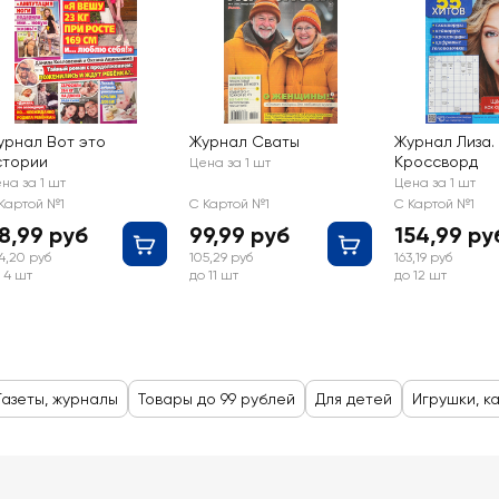
урнал Вот это
Журнал Сваты
Журнал Лиза.
стории
Кроссворд
Цена за 1 шт
на за 1 шт
Цена за 1 шт
Картой №1
С Картой №1
С Картой №1
8,99 руб
99,99 руб
154,99 ру
4,20 руб
105,29 руб
163,19 руб
 4 шт
до 11 шт
до 12 шт
Газеты, журналы
Товары до 99 рублей
Для детей
Игрушки, к