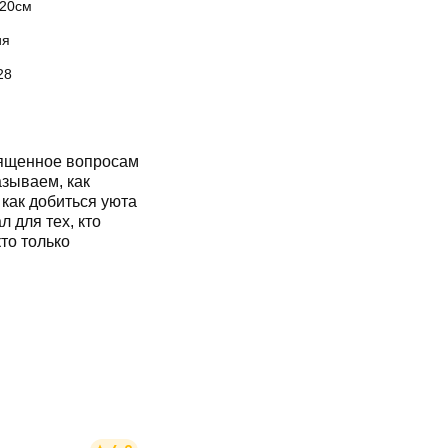
x20см
ия
28
вященное вопросам
азываем, как
 как добиться уюта
л для тех, кто
кто только