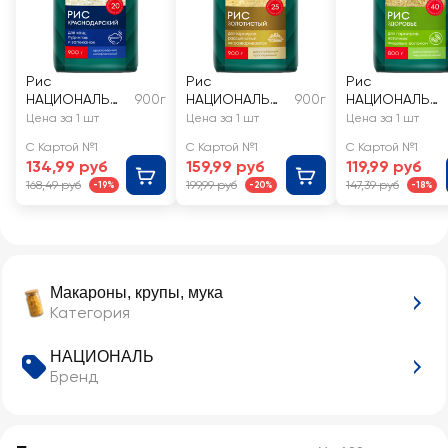
Рис
Рис
Рис
НАЦИОНАЛЬ
900г
НАЦИОНАЛЬ
900г
НАЦИОНАЛЬ
Краснодарски
Золотистый 1-й
Здоровье 1-й
Цена за 1 шт
Цена за 1 шт
Цена за 1 шт
й 1-й сорт
сорт
сорт
С Картой №1
С Картой №1
С Картой №1
134,99 руб
159,99 руб
119,99 руб
168,49 руб
199,99 руб
147,39 руб
-19%
-20%
-18%
Макароны, крупы, мука
Категория
НАЦИОНАЛЬ
Бренд