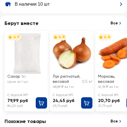
В наличии 10 шт
Берут вместе
Все
4.9
4.8
4.8
Сахар
1кг
Лук репчатый,
Морковь,
весовой
0.5 кг
весовая
Цена за 1 шт
48,89 ₽ за 1 кг
41,39 ₽ за 1 кг
С Картой №1
С Картой №1
С Картой №1
79,99 руб
24,45 руб
20,70 руб
84,20 руб
25,74 руб
21,79 руб
Похожие товары
Все