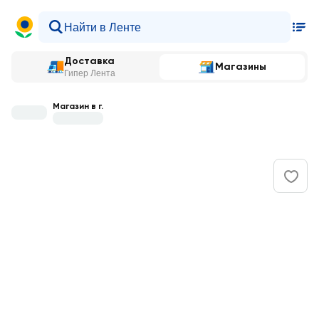
Доставка
Магазины
Гипер Лента
Магазин в г.