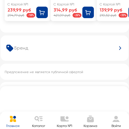
цейлонский,
цейлонский,
листовой
С Картой №1
С Картой №1
С Картой №1
листовой
листовой
239,99 руб
314,99 руб
139,99 руб
294,79 руб
421,09 руб
210,52 руб
-18%
-25%
-33%
Бренд
Предложение не является публичной офертой
Другие категории с этим товаром
Главная
Каталог
Карта №1
Корзина
Войти