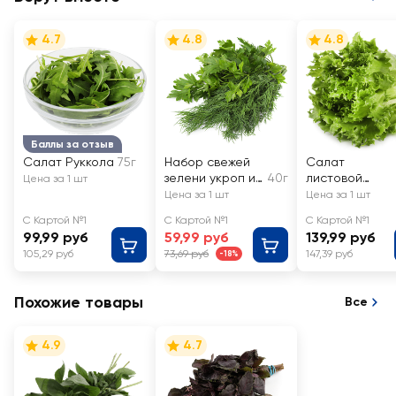
4.7
4.8
4.8
Баллы за отзыв
Салат Руккола
75г
Набор свежей
Салат
зелени укроп и
40г
листовой
Цена за 1 шт
петрушка
Фриллис
Цена за 1 шт
Цена за 1 шт
С Картой №1
С Картой №1
С Картой №1
99,99 руб
59,99 руб
139,99 руб
105,29 руб
73,69 руб
147,39 руб
-18%
Похожие товары
Все
4.9
4.7