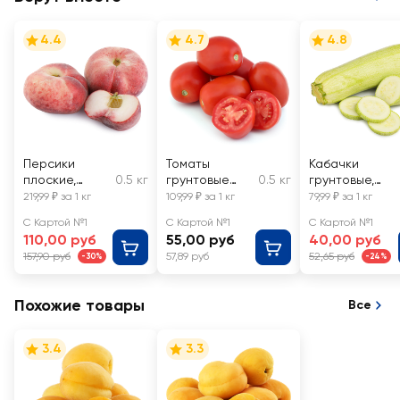
4.4
4.7
4.8
Персики
Томаты
Кабачки
плоские,
0.5 кг
грунтовые
0.5 кг
грунтовые,
весовые
сливовидные,
весовые
219,99 ₽ за 1 кг
109,99 ₽ за 1 кг
79,99 ₽ за 1 кг
весовые
С Картой №1
С Картой №1
С Картой №1
110,00 руб
55,00 руб
40,00 руб
157,90 руб
57,89 руб
52,65 руб
-30%
-24%
Похожие товары
Все
3.4
3.3