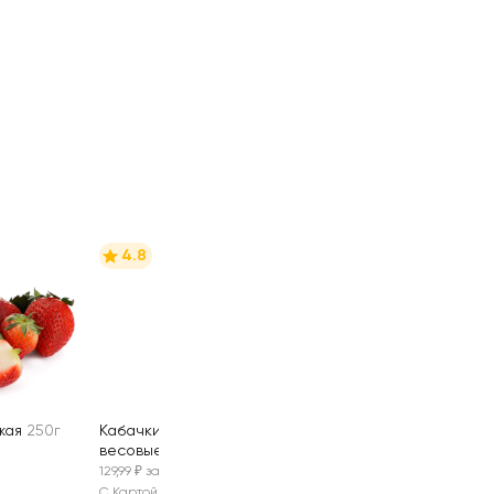
4.8
жая
250г
Кабачки цуккини,
весовые
0.5 кг
129,99 ₽ за 1 кг
С Картой №1