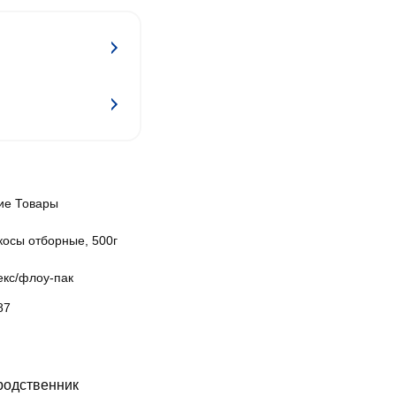
ие Товары
косы отборные, 500г
екс/флоу-пак
87
родственник