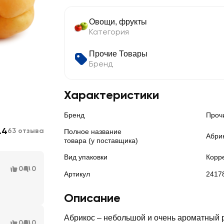
Овощи, фрукты
Категория
Прочие Товары
Бренд
Характеристики
Бренд
Проч
.4
63 отзыва
Полное название
Абри
товара (у поставщика)
Вид упаковки
Корр
0
0
Артикул
2417
Описание
Абрикос – небольшой и очень ароматный 
0
0