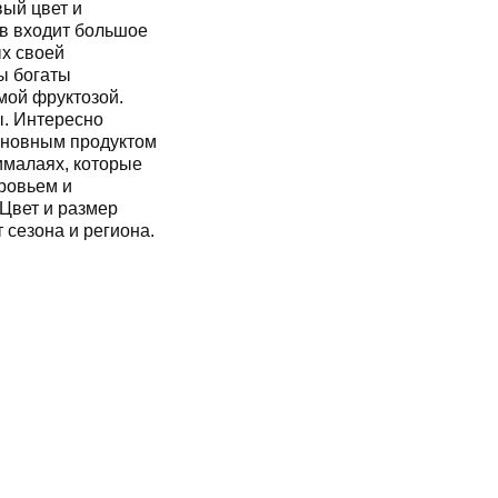
ый цвет и
ов входит большое
ых своей
ы богаты
мой фруктозой.
ы. Интересно
основным продуктом
ималаях, которые
ровьем и
Цвет и размер
 сезона и региона.