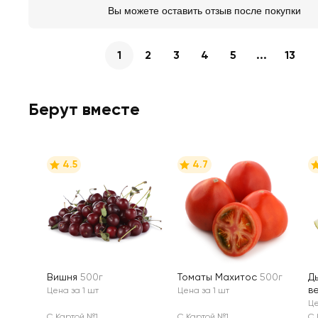
Вы можете оставить отзыв после покупки
1
2
3
4
5
...
13
Берут вместе
4.5
4.7
Вишня
500г
Томаты Махитос
500г
Д
в
Цена за 1 шт
Цена за 1 шт
Це
С Картой №1
С Картой №1
С 