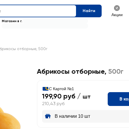
Найти
Акции
Магазин в г.
брикосы отборные, 500г
Абрикосы отборные
,
500г
С Картой №1
199,90 руб /
шт
В к
210,43 руб
В наличии 10 шт