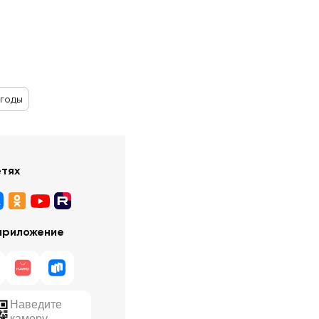
ягоды
етях
приложение
Наведите
камеру