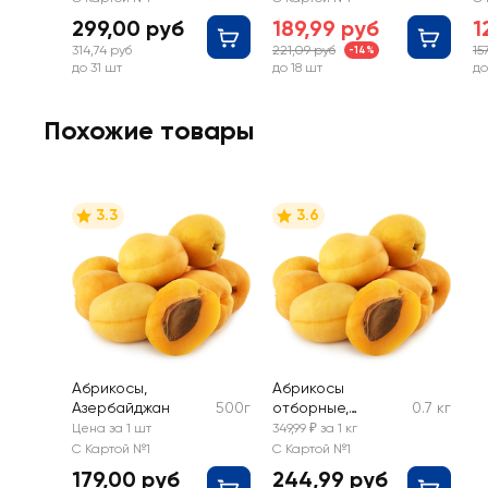
299,00 руб
189,99 руб
1
314,74 руб
221,09 руб
15
-14%
до 31 шт
до 18 шт
до
Похожие товары
3.3
3.6
Абрикосы,
Абрикосы
Азербайджан
500г
отборные,
0.7 кг
весовые
Цена за 1 шт
349,99 ₽ за 1 кг
С Картой №1
С Картой №1
179,00 руб
244,99 руб