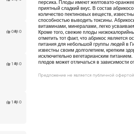
персика. Плоды имеют желтовато-оранжев
приятный сладкий вкус. В состав абрикос
количество пектиновых веществ, известн
способностью выводить токсины. Абрикос
витаминами, минералами, легко усваивае
0
0
Кроме того, свежие плоды низкокалорийн
отметить тот факт, что абрикос является 
питания для небольшой группы людей в Г
известны своим долголетием, крепким здо
исключительно вегетарианским питанием. 
плодов может отличаться в зависимости от
1
0
Предложение не является публичной офертой
1
0