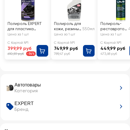
Полироль EXPERT
Полироль для
Полироль-
для пластика
кожи, резины
550мл
реставратор
ваниль Арт. 204172,
и пластика
пластика
Цена за 1 шт
Цена за 1 шт
Цена за 1 шт
505мл
SINTEC Polish
LAVR Tropic,
С Картой №1
С Картой №1
С Картой №1
Shine
Арт. Ln2437
399,99 руб
749,99 руб
449,99 руб
610,59 руб
789,47 руб
473,68 руб
-34%
Автотовары
Категория
EXPERT
Бренд