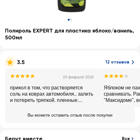
Полироль EXPERT для пластика яблоко/ваниль,
500мл
3.5
12 отзывов
20 февраля 2026
прикол в том, что растворяется
Яблоком не пахн
соль на коврах автомобиля.. залить
сравнивать. Ра
и потереть тряпкой. пленные
"Максидоме", в
очиститель так не помогают.
действительно 
полироль свою
Вы можете оставить отзыв после покупки
выполняет.
Берут вместе
Все