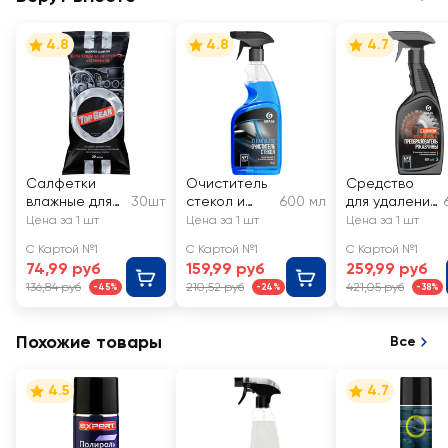
4.8
4.8
4.7
Салфетки
Очиститель
Средство
влажные для
30шт
стекол и
600 мл
для удаления
салона
зеркал
ржавчины
Цена за 1 шт
Цена за 1 шт
Цена за 1 шт
автомобиля
GRASS
GRASS Rust
С Картой №1
С Картой №1
С Картой №1
TOP GEAR
Clean Glass
remover Zinc
74,99 руб
159,99 руб
259,99 руб
136,84 руб
210,52 руб
421,05 руб
-45%
-24%
-38%
Похожие товары
Все
4.5
4.7