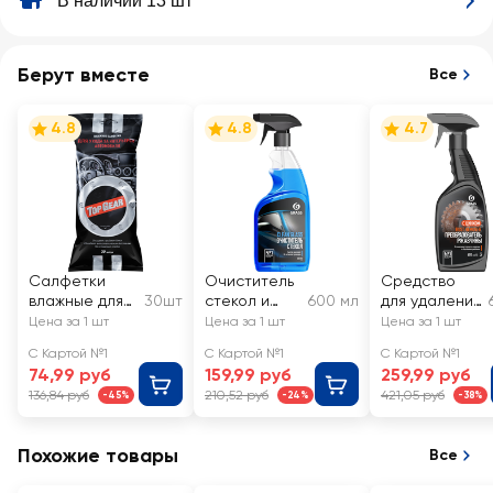
В наличии 13 шт
Берут вместе
Все
4.8
4.8
4.7
Салфетки
Очиститель
Средство
влажные для
30шт
стекол и
600 мл
для удаления
салона
зеркал
ржавчины
Цена за 1 шт
Цена за 1 шт
Цена за 1 шт
автомобиля
GRASS
GRASS Rust
С Картой №1
С Картой №1
С Картой №1
TOP GEAR
Clean Glass
remover Zinc
74,99 руб
159,99 руб
259,99 руб
136,84 руб
210,52 руб
421,05 руб
-45%
-24%
-38%
Похожие товары
Все