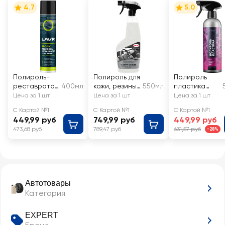
4.7
5.0
Полироль-
Полироль для
Полироль
реставратор
400мл
кожи, резины
550мл
пластика
пластика
и пластика
автомобиля
Цена за 1 шт
Цена за 1 шт
Цена за 1 шт
LAVR Tropic,
SINTEC Polish
DETAIL Plastic
С Картой №1
С Картой №1
С Картой №1
Арт. Ln2437
Shine
Adapted
449,99 руб
749,99 руб
449,99 руб
Series, Арт.
473,68 руб
789,47 руб
631,57 руб
-28%
DT-0489
Автотовары
Категория
EXPERT