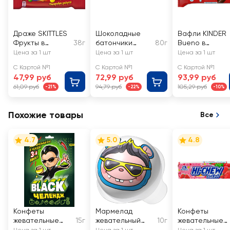
Драже SKITTLES
Шоколадные
Вафли KINDER
Фрукты в
38г
батончики
80г
Bueno в
сахарной
SNICKERS Super
молочном
Цена за 1 шт
Цена за 1 шт
Цена за 1 шт
глазури со
шоколаде
С Картой №1
С Картой №1
С Картой №1
вкусом
47,99 руб
72,99 руб
93,99 руб
апельсина,
61,09 руб
94,79 руб
105,29 руб
-21%
-22%
-10%
черной
смородины,
клубники,
Похожие товары
Все
лайма, лимона
4.7
5.0
4.8
Конфеты
Мармелад
Конфеты
жевательные
15г
жевательный
10г
жевательные
КАНДИ КЛАБ
КАНДИ КЛАБ
MORINAGA со