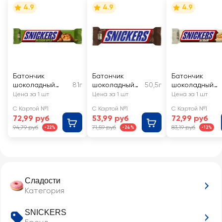
4.9
4.9
4.9
Батончик
Батончик
Батончик
шоколадный
81г
шоколадный
50,5г
шоколадный
SNICKERS
SNICKERS с
SNICKERS Whit
Цена за 1 шт
Цена за 1 шт
Цена за 1 шт
Лесной орех
карамелью,
С Картой №1
С Картой №1
С Картой №1
арахисом и
72,99 руб
53,99 руб
72,99 руб
нугой
94,79 руб
71,59 руб
83,19 руб
-22%
-24%
-12%
Сладости
Категория
SNICKERS