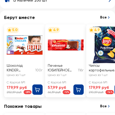
В наличии 100 шт
Берут вместе
Все
5.0
4.9
4.9
Шоколад
Печенье
Чипсы
KINDER
100г
ЮБИЛЕЙНОЕ
116г
картофельные
Chocolate,
молочное с
LAY'S Сметана
Цена за 1 шт
Цена за 1 шт
Цена за 1 шт
8х10г
глазурью
и лук
С Картой №1
С Картой №1
С Картой №1
179,99 руб
57,99 руб
179,99 руб
252,59 руб
66,39 руб
210,59 руб
-28%
-12%
-14%
Похожие товары
Все