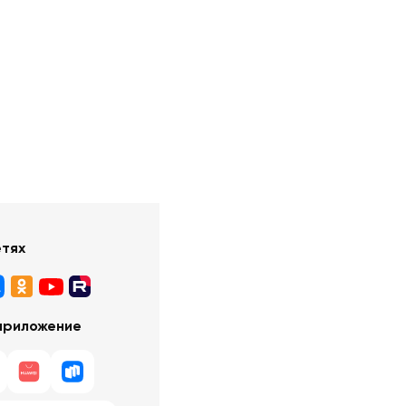
етях
приложение