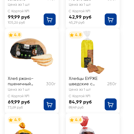
Столичный, в
Цена за 1 шт
Цена за 1 шт
нарезке
С Картой №1
С Картой №1
99,99 руб
42,99 руб
105,26 руб
45,29 руб
4.8
4.8
Хлеб ржано-
Хлебцы БУРЖЕ
пшеничный
300г
шведские с
280г
подовый
семенами
Цена за 1 шт
Цена за 1 шт
РИЖСКИЙ ХЛЕБ
С Картой №1
С Картой №1
Крестьянский,
69,99 руб
84,99 руб
бездрожжевой
73,69 руб
89,49 руб
4.9
4.6