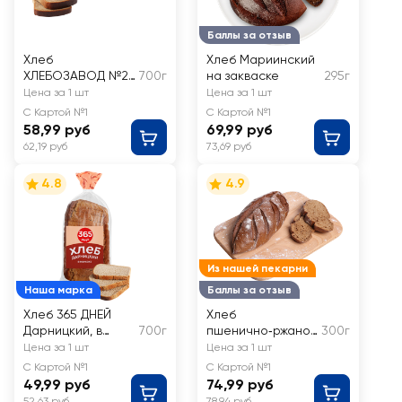
Баллы за отзыв
Хлеб
Хлеб Мариинский
ХЛЕБОЗАВОД №22
700г
на закваске
295г
Дарницкий
Цена за 1 шт
Цена за 1 шт
С Картой №1
С Картой №1
58,99 руб
69,99 руб
62,19 руб
73,69 руб
4.8
4.9
Из нашей пекарни
Наша марка
Баллы за отзыв
Хлеб 365 ДНЕЙ
Хлеб
Дарницкий, в
700г
пшенично‑ржаной
300г
нарезке
бездрожжевой
Цена за 1 шт
Цена за 1 шт
ЛЕНТА FRESH
С Картой №1
С Картой №1
49,99 руб
74,99 руб
52,63 руб
78,94 руб