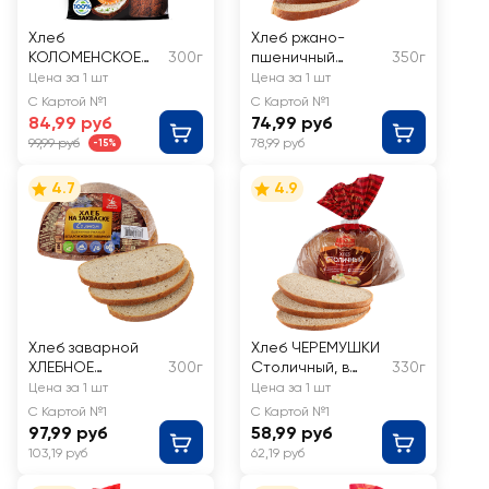
Хлеб
Хлеб ржано-
КОЛОМЕНСКОЕ
300г
пшеничный
350г
Ржаной край
КОЛОМЕНСКОЕ
Цена за 1 шт
Цена за 1 шт
ДАНИЛОВСКИЙ
С Картой №1
С Картой №1
бездрожжевой, в
84,99 руб
74,99 руб
нарезке
99,99 руб
78,99 руб
-15%
4.7
4.9
Хлеб заварной
Хлеб ЧЕРЕМУШКИ
ХЛЕБНОЕ
300г
Столичный, в
330г
МЕСТЕЧКО со
нарезке,
Цена за 1 шт
Цена за 1 шт
льном на
половинка
С Картой №1
С Картой №1
закваске,
97,99 руб
58,99 руб
бездрожжевой
103,19 руб
62,19 руб