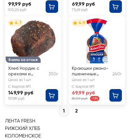
99,99 руб
69,99 руб
105,26 руб
73,69 руб
4.7
4.9
Баллы за отзыв
Хлеб Нордик с
Краюшки ржано-
орехами и
350г
пшеничные
240г
сухофруктами
ХЛЕБНЫЙ ДОМ
Цена за 1 шт
Цена за 1 шт
ЛЕНТА FRESH
С Картой №1
С Картой №1
149,99 руб
69,99 руб
157,89 руб
81,09 руб
-13%
1
2
ЛЕНТА FRESH
РИЖСКИЙ ХЛЕБ
КОЛОМЕНСКОЕ