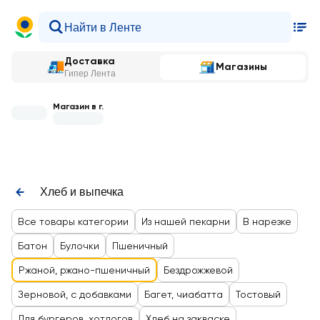
Доставка
Магазины
Гипер Лента
Магазин в г.
Хлеб и выпечка
Все товары категории
Из нашей пекарни
В нарезке
Батон
Булочки
Пшеничный
Ржаной, ржано-пшеничный
Бездрожжевой
Зерновой, с добавками
Багет, чиабатта
Тостовый
Для бургеров, хотдогов
Хлеб на закваске