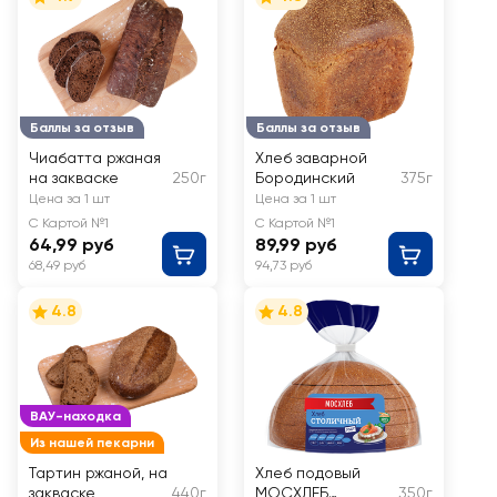
Баллы за отзыв
Баллы за отзыв
Чиабатта ржаная
Хлеб заварной
на закваске
250г
Бородинский
375г
Цена за 1 шт
Цена за 1 шт
С Картой №1
С Картой №1
64,99 руб
89,99 руб
68,49 руб
94,73 руб
4.8
4.8
ВАУ-находка
Из нашей пекарни
Тартин ржаной, на
Хлеб подовый
закваске
440г
МОСХЛЕБ
350г