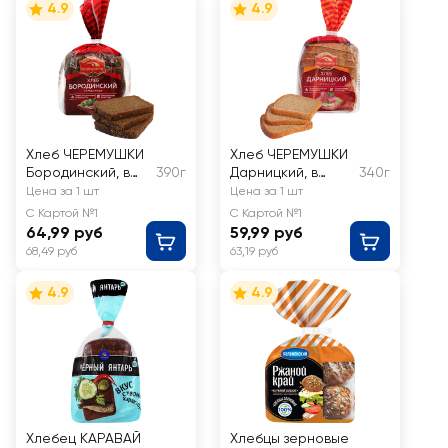
4.9
4.9
Хлеб ЧЕРЕМУШКИ
Хлеб ЧЕРЕМУШКИ
Бородинский, в
390г
Дарницкий, в
340г
нарезке,
нарезке,
Цена за 1 шт
Цена за 1 шт
половинка
половинка
С Картой №1
С Картой №1
64,99 руб
59,99 руб
68,49 руб
63,19 руб
4.9
4.9
Хлебец КАРАВАЙ
Хлебцы зерновые