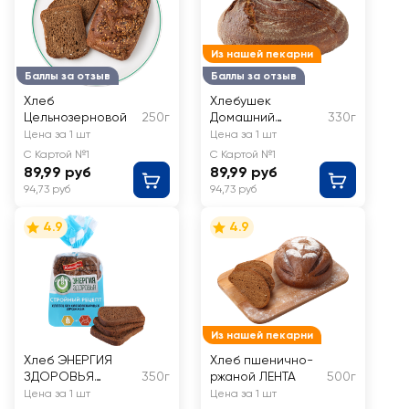
Из нашей пекарни
Баллы за отзыв
Баллы за отзыв
Хлеб
Хлебушек
Цельнозерновой
250г
Домашний
330г
бездрожжевой
Цена за 1 шт
Цена за 1 шт
ЛЕНТА FRESH
С Картой №1
С Картой №1
89,99 руб
89,99 руб
94,73 руб
94,73 руб
4.9
4.9
Из нашей пекарни
Хлеб ЭНЕРГИЯ
Хлеб пшенично-
ЗДОРОВЬЯ
350г
ржаной ЛЕНТА
500г
Стройный рецепт
Цена за 1 шт
Цена за 1 шт