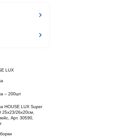
E LUX
ка
ка – 200шт
ка HOUSE LUX Super
 25x23/26x20см,
ейс, Арт. 30590,
т
уборки