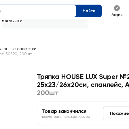
Найти
Акции
Магазин в г.
улонные салфетки
—
т. 30590, 200шт
Тряпка HOUSE LUX Super №
25x23/26x20см, спанлейс, А
200шт
Товар закончился
Похожие
посмотрите похожие товары