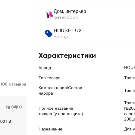
Дом, интерьер
Категория
HOUSE LUX
Бренд
Характеристики
Бренд
HOUS
Тип товара
Тряп
4
108 отзывов
Комплектация/Состав
Тряп
набора
Тряп
0
0
Полное название
№200
товара (у поставщика)
спанл
200ш
ают в
Назначение
Для 