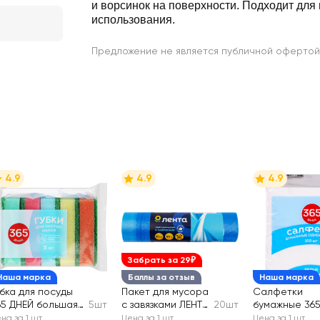
и ворсинок на поверхности. Подходит для многоразового
использования.
Предложение не является публичной офертой
4.9
4.9
4.9
Забрать за 29₽
Наша марка
Баллы за отзыв
Наша марка
убка для посуды
Пакет для мусора
Салфетки
65 ДНЕЙ большая
5шт
с завязками ЛЕНТА
20шт
бумажные 36
6,3х2,5см
60л 60х70см
ДНЕЙ 1 слой
на за 1 шт
Цена за 1 шт
Цена за 1 шт