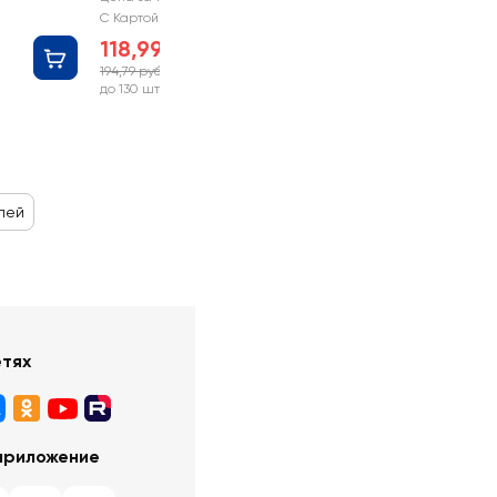
С Картой №1
118,99 руб
194,79 руб
-38%
до 130 шт
лей
етях
приложение