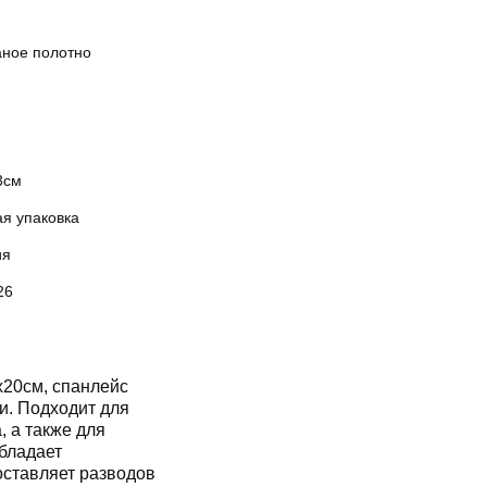
аное полотно
3см
ая упаковка
ия
26
20см, спанлейс
бладает
ставляет разводов