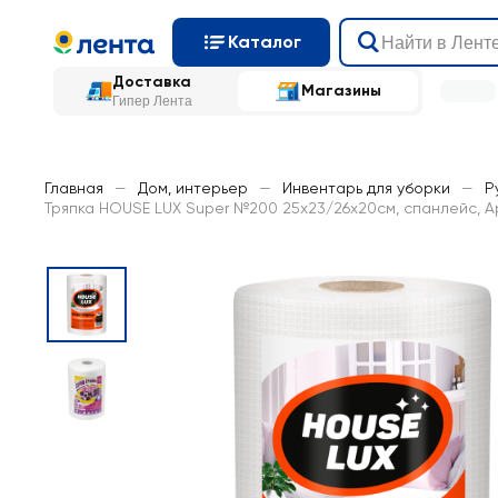
Каталог
Доставка
Магазины
Гипер Лента
Главная
—
Дом, интерьер
—
Инвентарь для уборки
—
Р
Тряпка HOUSE LUX Super №200 25x23/26x20см, спанлейс, Ар