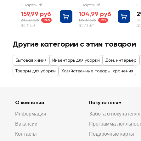
ные HOUSE LUX
С Картой №1
С Картой №1
С 
№100
159,99 руб
104,99 руб
2
210,59 руб
136,89 руб
31
-24%
-23%
до 31 шт
до 73 шт
до
Другие категории с этим товаром
Бытовая химия
Инвентарь для уборки
Дом, интерьер
Товары для уборки
Хозяйственные товары, хранения
О компании
Покупателям
Информация
Забота о покупателях
Вакансии
Программа лояльнос
Контакты
Подарочные карты