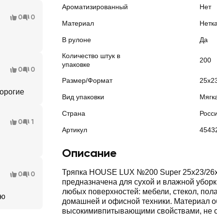
Ароматизированный
Нет
0
0
Материал
Нетк
В рулоне
Да
Количество штук в
200
упаковке
0
0
Размер/Формат
25х2
дорогие
Вид упаковки
Мягк
Страна
Росс
0
1
Артикул
4543
Описание
Тряпка HOUSE LUX №200 Super 25x23/26x
0
0
предназначена для сухой и влажной уборки. Подходит для
любых поверхностей: мебели, стекол, пола, а также для
ую
домашней и офисной техники. Материал о
высокимивпитывающими свойствами, не о