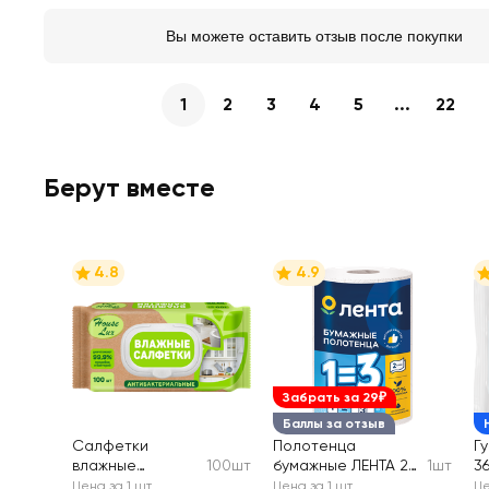
Вы можете оставить отзыв после покупки
1
2
3
4
5
...
22
Берут вместе
4.8
4.9
Забрать за 29₽
Баллы за отзыв
Салфетки
Полотенца
Г
влажные
100шт
бумажные ЛЕНТА 2
1шт
3
антибактериаль
слоя
9х
Цена за 1 шт
Цена за 1 шт
Це