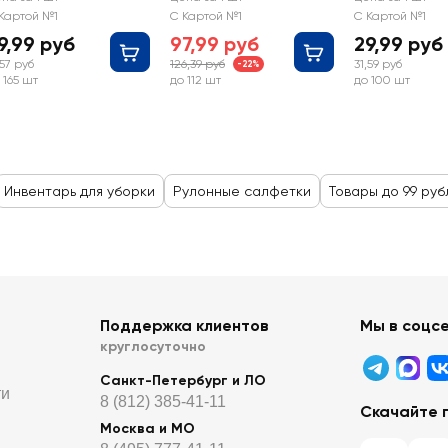
24x24см
Картой №1
С Картой №1
С Картой №1
9,99 руб
97,99 руб
29,99 руб
,57 руб
126,39 руб
31,59 руб
-22%
 165 шт
до 112 шт
до 100 шт
Инвентарь для уборки
Рулонные салфетки
Товары до 99 руб
Поддержка клиентов
Мы в соцс
круглосуточно
Санкт-Петербург и ЛО
ти
8 (812) 385-41-11
Скачайте 
Москва и МО