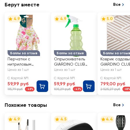
Берут вместе
Все
4.9
4.9
5.0
Баллы за отзыв
Баллы за отзыв
Баллы за отзы
Перчатки с
Опрыскиватель
Коврик садовы
нитриловым
GIARDINO CLUB
GIARDINO CLU
покрытием
550мл, Арт. SX-
120х180см, Арт
Цена за 1 шт
Цена за 1 шт
Цена за 1 шт
GIARDINO CLUB р.
260/087007
Rug-0806-001
С Картой №1
С Картой №1
С Картой №1
M, L полиэстер, Арт.
59,99 руб
59,99 руб
799,00 руб
GVGL10-1
115,79 руб
105,29 руб
2 525,27 руб
-48%
-43%
-68
Похожие товары
Все
4.9
4.5
4.4