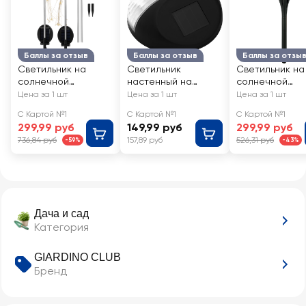
Баллы за отзыв
Баллы за отзыв
Баллы за отзы
Светильник на
Светильник
Светильник на
солнечной
настенный на
солнечной
батарее GIARDINO
солнечной
батарее GIAR
Цена за 1 шт
Цена за 1 шт
Цена за 1 шт
CLUB Фейерверк,
батарее GIARDINO
CLUB Пламя
С Картой №1
С Картой №1
С Картой №1
95см 60 LED, Арт.
CLUB 11х11х4,5см,
10х10х50см, Ар
299,99 руб
149,99 руб
299,99 руб
1452003
Арт. 353503
782764
736,84 руб
157,89 руб
526,31 руб
-59%
-43%
Дача и сад
Категория
GIARDINO CLUB
Бренд