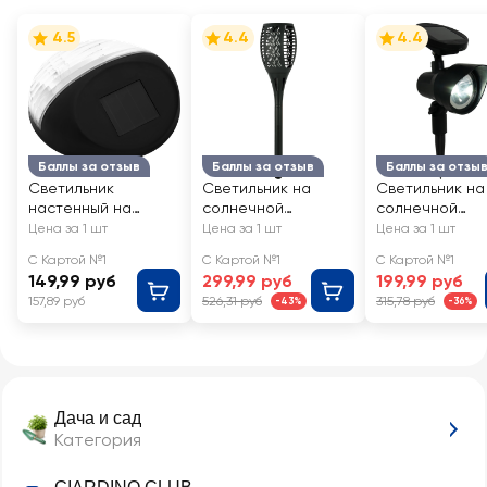
4.5
4.4
4.4
Баллы за отзыв
Баллы за отзыв
Баллы за отзы
Светильник
Светильник на
Светильник на
настенный на
солнечной
солнечной
солнечной
батарее GIARDINO
батарее GIAR
Цена за 1 шт
Цена за 1 шт
Цена за 1 шт
батарее GIARDINO
CLUB Пламя
CLUB Прожект
С Картой №1
С Картой №1
С Картой №1
CLUB 11х11х4,5см,
10х10х50см, Арт.
13х8,5х25см, Арт.
149,99 руб
299,99 руб
199,99 руб
Арт. 353503
782764
781478
157,89 руб
526,31 руб
315,78 руб
-43%
-36%
Дача и сад
Категория