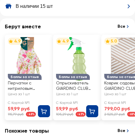
В наличии 15 шт
Берут вместе
Все
4.9
4.9
5.0
Баллы за отзыв
Баллы за отзыв
Баллы за отзы
Перчатки с
Опрыскиватель
Коврик садовы
нитриловым
GIARDINO CLUB
GIARDINO CLU
покрытием
550мл, Арт. SX-
120х180см, Арт
Цена за 1 шт
Цена за 1 шт
Цена за 1 шт
GIARDINO CLUB р.
260/087007
Rug-0806-001
С Картой №1
С Картой №1
С Картой №1
M, L полиэстер, Арт.
59,99 руб
59,99 руб
799,00 руб
GVGL10-1
115,79 руб
105,29 руб
2 525,27 руб
-48%
-43%
-68
Похожие товары
Все