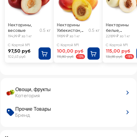
Нектарины,
Нектарины
Нектарины
весовые
0.5 кг
Узбекистан,
0.5 кг
белые,
весовые
весовые
194,99 ₽ за 1 кг
199,99 ₽ за 1 кг
229,99 ₽ за 1 кг
С Картой №1
С Картой №1
С Картой №1
97,50 руб
100,00 руб
115,00 руб
102,63 руб
115,80 руб
136,85 руб
-13%
-15%
Овощи, фрукты
Категория
Прочие Товары
Бренд