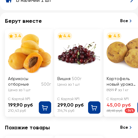
В наличии 1 шт
Берут вместе
Все
3.4
4.4
4.5
Абрикосы
Вишня
500г
Картофель
отборные
500г
новый урожай
Цена за 1 шт
Азербайджан,
Цена за 1 шт
89,99 ₽ за 1 кг
весовой
С Картой №1
С Картой №1
С Картой №1
199,90 руб
299,00 руб
45,00 руб
210,43 руб
314,74 руб
68,45 руб
-34%
Похожие товары
Все