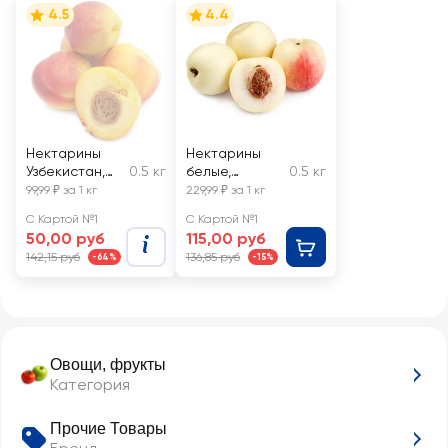
4.5
4.4
Нектарины
Нектарины
Узбекистан,
0.5 кг
белые,
0.5 кг
весовые
весовые
99,99 ₽ за 1 кг
229,99 ₽ за 1 кг
С Картой №1
С Картой №1
50,00 руб
115,00 руб
142,15 руб
136,85 руб
-64%
-15%
Овощи, фрукты
Категория
Прочие Товары