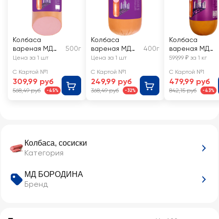
Колбаса
Колбаса
Колбаса
вареная МД
500г
вареная МД
400г
вареная МД
БОРОДИНА
БОРОДИНА
БОРОДИНА
Цена за 1 шт
Цена за 1 шт
599,99 ₽ за 1 кг
Докторская со
Докторская
Докторская,
С Картой №1
С Картой №1
С Картой №1
срезом
весовая
309,99 руб
249,99 руб
479,99 руб
568,49 руб
368,49 руб
842,15 руб
-45%
-32%
-43%
Колбаса, сосиски
Категория
МД БОРОДИНА
Бренд