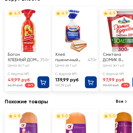
4.9
4.9
4.9
Батон
Хлеб
Сметана
ХЛЕБНЫЙ ДОМ
350г
пшеничный
470г
ДОМИК В
Звездный, в
HARRY'S
ДЕРЕВНЕ 20%,
Цена за 1 шт
Цена за 1 шт
Цена за 1 шт
нарезке
Аmerican
без змж
С Картой №1
С Картой №1
С Картой №1
sandwich
49,99 руб
139,99 руб
97,99 руб
66,39 руб
147,39 руб
110,59 руб
-24%
-11%
Похожие товары
Все
4.8
5.0
5.0