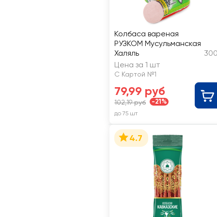
Колбаса вареная
РУЗКОМ Мусульманская
Халяль
300
Цена за 1 шт
С Картой №1
79,99 руб
-21%
102,19 руб
до 75 шт
4.7