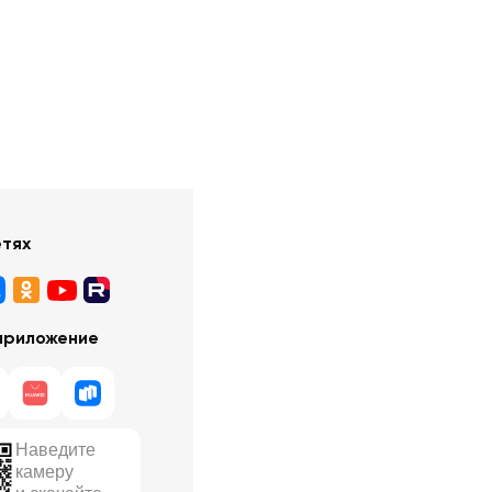
етях
приложение
Наведите
камеру