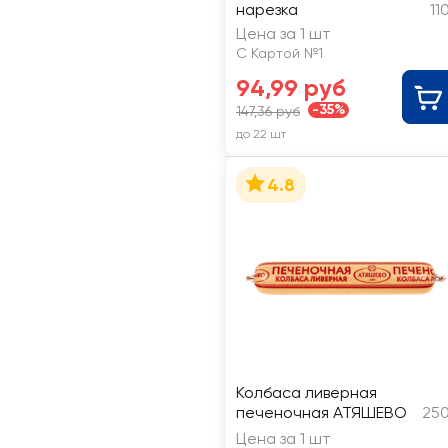
нарезка
11
Цена за 1 шт
С Картой №1
94,99 руб
-35%
147,36 руб
до 22 шт
4.8
Колбаса ливерная
печеночная АТЯШЕВО
250
Цена за 1 шт