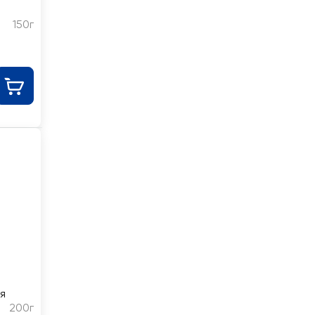
150г
я
200г