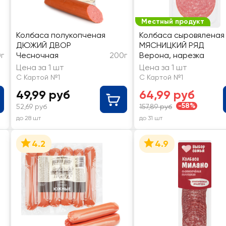
Местный продукт
Колбаса полукопченая
Колбаса сыровяленая
ДЮЖИЙ ДВОР
МЯСНИЦКИЙ РЯД
г
Чесночная
200г
Верона, нарезка
Цена за 1 шт
Цена за 1 шт
С Картой №1
С Картой №1
49,99 руб
64,99 руб
-58%
52,69 руб
157,89 руб
до 28 шт
до 31 шт
4.2
4.9