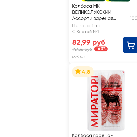
Колбаса МК
ВЕЛИКОЛУКСКИЙ
Ассорти вареная
10
Элитная+полукопченая
Цена за 1 шт
Юбилейная, нарезка
С Картой №1
82,99 руб
-43%
147,36 руб
до 6 шт
4.8
Колбаса варено-