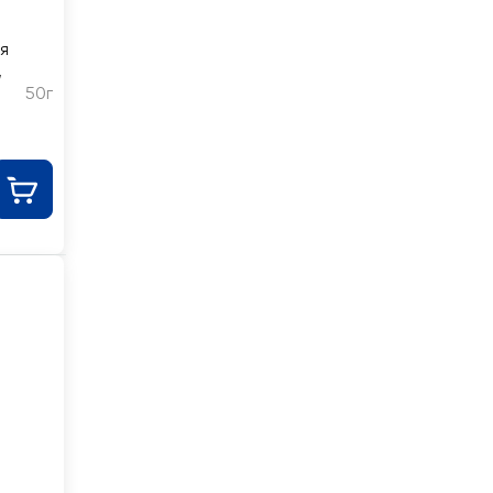
я
,
50г