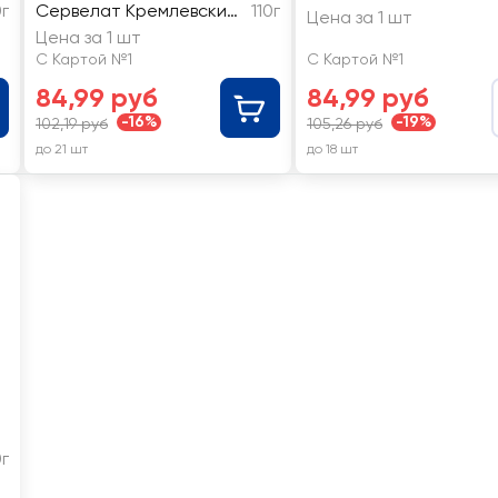
0г
Сервелат Кремлевский,
110г
Цена за 1 шт
нарезка
Цена за 1 шт
С Картой №1
С Картой №1
84,99 руб
84,99 руб
-16%
-19%
102,19 руб
105,26 руб
до 21 шт
до 18 шт
г