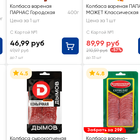
Колбаса вареная
Колбаса вареная ПАП
ПАРНАС Городская
400г
МОЖЕТ Классическая
0г
Цена за 1 шт
Цена за 1 шт
С Картой №1
С Картой №1
46,99 руб
89,99 руб
-57%
49,49 руб
210,59 руб
до 7 шт
до 33 шт
4.5
4.8
Забрать за 29₽
Колбаса сырокопченая
Колбаса варено-