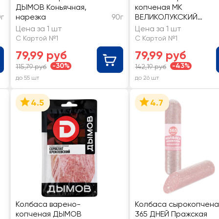
ДЫМОВ Коньячная,
копченая МК
0г
нарезка
90г
ВЕЛИКОЛУКСКИЙ
Сервелат Зернистый,
Цена за 1 шт
Цена за 1 шт
нарезка
С Картой №1
С Картой №1
79,99 руб
79,99 руб
-30%
-43%
115,79 руб
142,19 руб
до 55 шт
до 26 шт
4.5
4.7
Колбаса варено-
Колбаса сырокопчена
копченая ДЫМОВ
365 ДНЕЙ Пражская