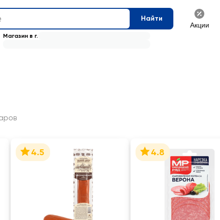
Найти
Акции
Магазин в г.
варов
4.5
4.8