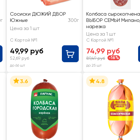
Сосиски ДЮЖИЙ ДВОР
Колбаса сырокопчена
г
Южные
300г
ВЫБОР СЕМЬИ Милано
нарезка
Цена за 1 шт
Цена за 1 шт
С Картой №1
С Картой №1
49,99 руб
74,99 руб
-16%
52,69 руб
89,49 руб
до 66 шт
до 25 шт
3.6
4.8