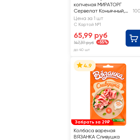
копченая МИРАТОРГ
Сервелат Коньячный,
10
нарезка
Цена за 1 шт
С Картой №1
65,99 руб
-55%
147,39 руб
до 40 шт
4.9
Забрать за 29₽
Колбаса вареная
ВЯЗАНКА Сливушка