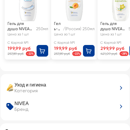
Гель для
Гел
Гель для
душа NIVEA
250мл
ь-
/(Россия) 250мл
душа NIVEA
Увлажнение
ухо
Крем и
Цена за 1 шт
Цена за 1 шт
Цена за 1 шт
и забота с
д
карамболь,
С Картой №1
С Картой №1
С Картой №1
маслом
для
увлажняющи
199,99 руб
199,99 руб
299,99 руб
миндаля
душ
й с алоэ
257,89 руб
257,89 руб
421,09 руб
-22%
-22%
-28%
а
вера и
NIV
ароматом
EA
тропических
Кре
фруктов
м и
абр
Уход и гигиена
ико
Категория
с
увл
ажн
NIVEA
яю
Бренд
щий