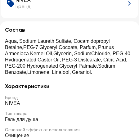
NIVEA
яю
Бренд
щий
Состав
Aqua, Sodium Laureth Sulfate, Cocamidopropyl
Betaine,PEG-7 Glyceryl Cocoate, Parfum, Prunus
Armeniaca Kernel Oil,Glycerin, SodiumChloride, PEG-40
Hydrogenated Castor Oil, PEG-3 Distearate, Citric Acid,
PEG-200 Hydrogenated Glyceryl Palmate,Sodium
Benzoate,Limonene, Linalool, Geraniol.
Характеристики
Бренд
NIVEA
Тип товара
Гель для душа
Основной эффект от использования
Очищение