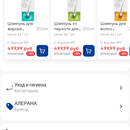
Шампунь для
Шампунь от
Шампунь для
жирных
250мл
перхоти для
250мл
волос
волос
волос
АЛЕРАНА
Цена за 1 шт
Цена за 1 шт
Цена за 1 шт
АЛЕРАНА
АЛЕРАНА
Интенсивное
С Картой №1
С Картой №1
С Картой №1
питание
499,99 руб
499,99 руб
499,99 руб
673,69 руб
673,69 руб
673,69 руб
-25%
-25%
-25%
Уход и гигиена
Категория
АЛЕРАНА
Бренд