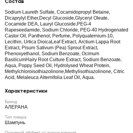
Состав
Sodium Laureth Sulfate, Cocamidopropyl Betaine,
Dicaprylyl Ether,Decyl Glucoside,Glyceryl Oleate,
Cocamide DEA, Lauryl Glucoside,PEG-4
Rapeseedamide, Sodium Chloride, PEG-40 Hydrogenated
Castor Oil, Panthenol, Perfume, Polyquaternium-10,
Lecithin, Urtica DioicaLeaf Extract, Arctium Lappa Root
Extract, Pisum Sativum (Pea) Sprout Extract,
Phenoxyethanol, Sodium Benzoate, Ocimum
BasilicumHairy Root Culture Extract, Sodium Benzoate,
Aqua, Poppy Seed Oil, Hydrolysed Wheat Protein,
Methylchloroisothiazolinone,Methylisothiazolinone, Citric
Acid, Melaleuca Alternifolia Leaf Oil, Aqua.
Характеристики
Бренд
АЛЕРАНА
Тип товара
Шампунь
Основной эффект от использования