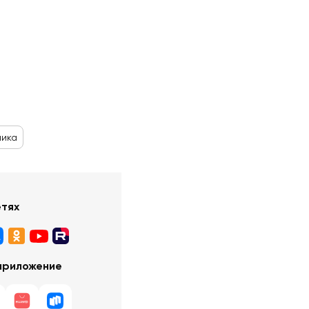
ника
етях
приложение