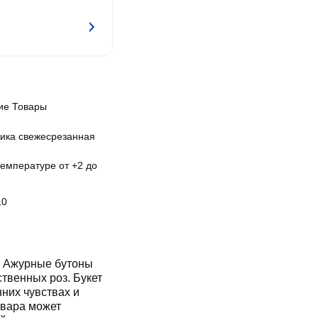
ие Товары
дика свежесрезанная
температуре от +2 до
10
. Ажурные бутоны
твенных роз. Букет
нних чувствах и
овара может