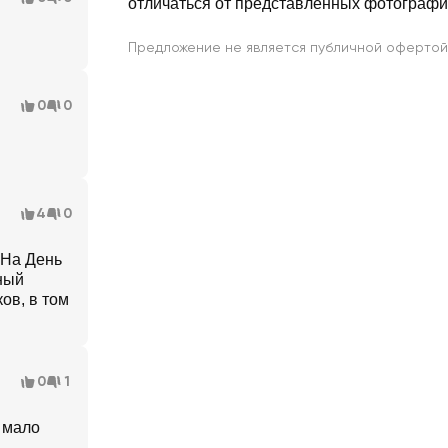
отличаться от представленных фотограф
Предложение не является публичной офертой
0
0
4
0
 На День
ный
ов, в том
0
1
о мало