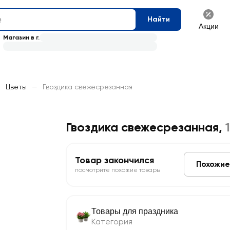
Найти
Акции
Магазин в г.
—
Цветы
—
Гвоздика свежесрезанная
Гвоздика свежесрезанная
,
Товар закончился
Похожие
посмотрите похожие товары
Товары для праздника
Категория