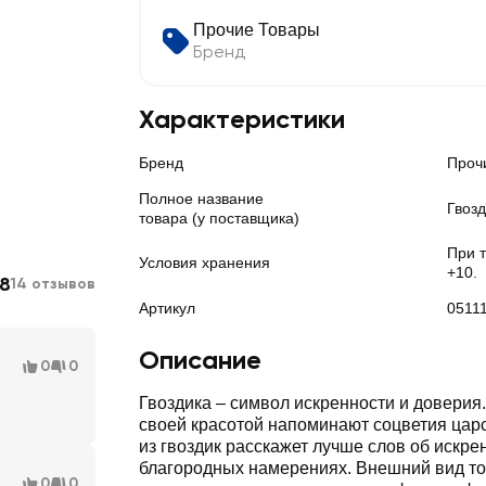
Прочие Товары
Бренд
Характеристики
Бренд
Проч
Полное название
Гвоз
товара (у поставщика)
При 
Условия хранения
+10.
.8
14 отзывов
Артикул
0511
Описание
0
0
Гвоздика – символ искренности и доверия
своей красотой напоминают соцветия царс
из гвоздик расскажет лучше слов об искре
благородных намерениях. Внешний вид т
0
0