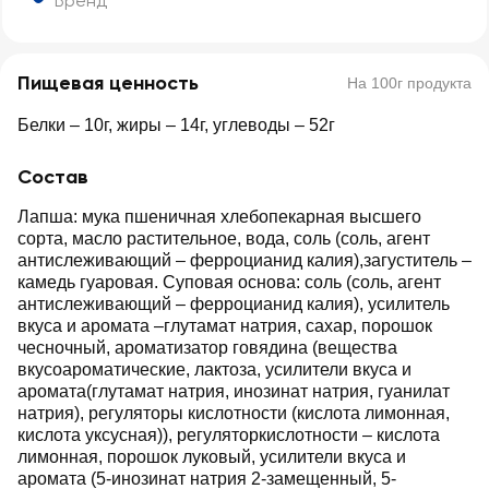
Бренд
Пищевая ценность
На 100г продукта
Белки – 10г, жиры – 14г, углеводы – 52г
Состав
Лапша: мука пшеничная хлебопекарная высшего
сорта, масло растительное, вода, соль (соль, агент
антислеживающий – ферроцианид калия),загуститель –
камедь гуаровая. Суповая основа: соль (соль, агент
антислеживающий – ферроцианид калия), усилитель
вкуса и аромата –глутамат натрия, сахар, порошок
чесночный, ароматизатор говядина (вещества
вкусоароматические, лактоза, усилители вкуса и
аромата(глутамат натрия, инозинат натрия, гуанилат
натрия), регуляторы кислотности (кислота лимонная,
кислота уксусная)), регуляторкислотности – кислота
лимонная, порошок луковый, усилители вкуса и
аромата (5-инозинат натрия 2-замещенный, 5-