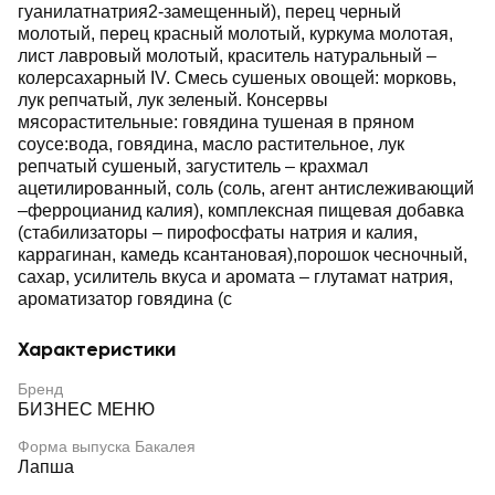
гуанилатнатрия2-замещенный), перец черный
молотый, перец красный молотый, куркума молотая,
лист лавровый молотый, краситель натуральный –
колерсахарный IV. Смесь сушеных овощей: морковь,
лук репчатый, лук зеленый. Консервы
мясорастительные: говядина тушеная в пряном
соусе:вода, говядина, масло растительное, лук
репчатый сушеный, загуститель – крахмал
ацетилированный, соль (соль, агент антислеживающий
–ферроцианид калия), комплексная пищевая добавка
(стабилизаторы – пирофосфаты натрия и калия,
каррагинан, камедь ксантановая),порошок чесночный,
сахар, усилитель вкуса и аромата – глутамат натрия,
ароматизатор говядина (с
Характеристики
Бренд
БИЗНЕС МЕНЮ
Форма выпуска Бакалея
Лапша