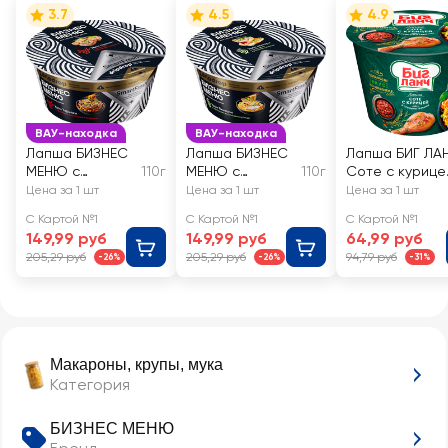
3.7
4.5
4.9
ВАУ-находка
ВАУ-находка
Лапша БИЗНЕС
Лапша БИЗНЕС
Лапша БИГ ЛА
МЕНЮ с
110г
МЕНЮ с
110г
Соте с курице
кусочками
кусочками
и пряными
Цена за 1 шт
Цена за 1 шт
Цена за 1 шт
говядины и
курицы и
травами
С Картой №1
С Картой №1
С Картой №1
арахисовой
арахисовой
149,99 руб
149,99 руб
64,99 руб
посыпкой
посыпкой
205,29 руб
205,29 руб
94,79 руб
-26%
-26%
-31%
Макароны, крупы, мука
Категория
БИЗНЕС МЕНЮ