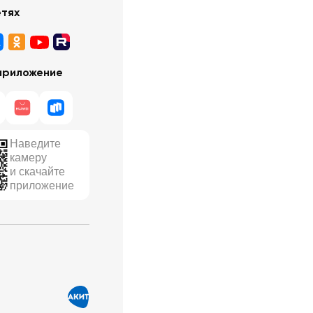
етях
приложение
Наведите
камеру
и скачайте
приложение