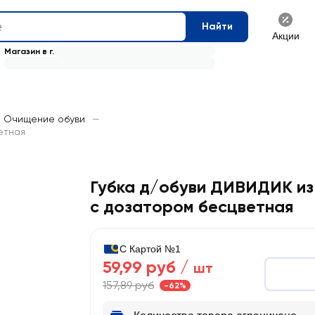
Найти
Акции
Магазин в г.
Очищение обуви
—
етная
Губка д/обуви ДИВИДИК из
с дозатором бесцветная
С Картой №1
59,99 руб /
шт
157,89 руб
-62%