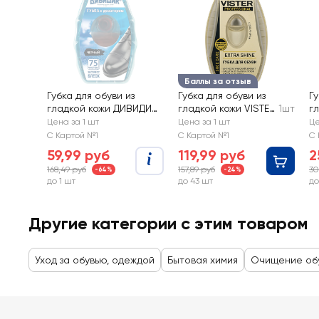
Баллы за отзыв
Губка для обуви из
Губка для обуви из
Гу
гладкой кожи ДИВИДИК
гладкой кожи VISTER
1шт
г
черная, с дозатором
Proff бесцветная, с
д
Цена за 1 шт
Цена за 1 шт
Це
дозатором
б
С Картой №1
С Картой №1
С 
59,99 руб
119,99 руб
2
168,49 руб
157,89 руб
30
-64%
-24%
до 1 шт
до 43 шт
до
Другие категории с этим товаром
Уход за обувью, одеждой
Бытовая химия
Очищение об