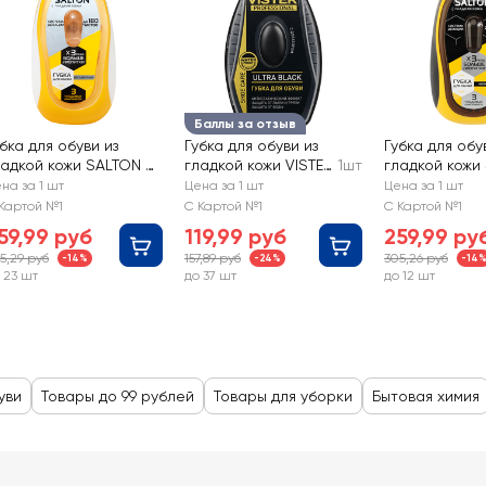
Баллы за отзыв
бка для обуви из
Губка для обуви из
Губка для обу
ладкой кожи SALTON с
гладкой кожи VISTER
1шт
гладкой кожи
озатором,
Proff черная, с
дозатором, ч
на за 1 шт
Цена за 1 шт
Цена за 1 шт
есцветный
дозатором
Картой №1
С Картой №1
С Картой №1
59,99 руб
119,99 руб
259,99 ру
5,29 руб
157,89 руб
305,26 руб
-14%
-24%
-14
 23 шт
до 37 шт
до 12 шт
уви
Товары до 99 рублей
Товары для уборки
Бытовая химия