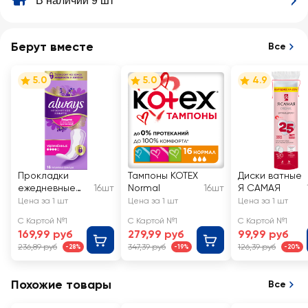
В наличии 9 шт
Берут вместе
Все
5.0
5.0
4.9
Прокладки
Тампоны KOTEX
Диски ватные
ежедневные
16шт
Normal
16шт
Я САМАЯ
ALWAYS
Цена за 1 шт
Цена за 1 шт
Цена за 1 шт
Незаметная
С Картой №1
С Картой №1
С Картой №1
защита
169,99 руб
279,99 руб
99,99 руб
Удлиненные,
236,89 руб
347,39 руб
126,39 руб
-28%
-19%
-20%
ароматизиров
анные
Похожие товары
Все