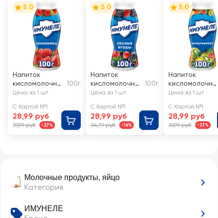
5.0
5.0
5.0
Напиток
Напиток
Напиток
кисломолочны
100г
кисломолочны
100г
кисломолочны
й ИМУНЕЛЕ
й ИМУНЕЛЕ
й ИМУНЕЛЕ
Цена за 1 шт
Цена за 1 шт
Цена за 1 шт
Земляника 1,2%,
Лесные ягоды
Мультифрукт
С Картой №1
С Картой №1
С Картой №1
без змж
1,2%, без змж
1,2%, без змж
28,99 руб
28,99 руб
28,99 руб
39,99 руб
34,79 руб
39,99 руб
-27%
-16%
-27%
Молочные продукты, яйцо
Категория
ИМУНЕЛЕ